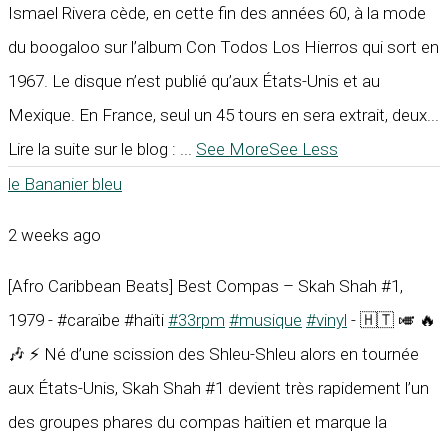
Ismael Rivera cède, en cette fin des années 60, à la mode
du boogaloo sur l’album Con Todos Los Hierros qui sort en
1967. Le disque n’est publié qu’aux États-Unis et au
Mexique. En France, seul un 45 tours en sera extrait, deux...
Lire la suite sur le blog :
...
See More
See Less
le Bananier bleu
2 weeks ago
[Afro Caribbean Beats] Best Compas – Skah Shah #1,
1979 - #caraïbe #haïti
#33rpm
#musique
#vinyl
- 🇭🇹 🎺 🔥
🎶 ⚡ Né d’une scission des Shleu-Shleu alors en tournée
aux États-Unis, Skah Shah #1 devient très rapidement l’un
des groupes phares du compas haïtien et marque la