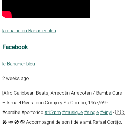
la chaine du Bananier bleu
Facebook
le Bananier bleu
2 weeks ago
[Afro Caribbean Beats] Arrecotin Arrecotan / Bamba Cure
– Ismael Rivera con Cortijo y Su Combo, 1967/69 -
#caraïbe #portorico
#45rpm
#musique
#single
#vinyl
- 🇵🇷
🎤 🎺 💿 🌎 Accompagné de son fidèle ami, Rafael Cortijo,