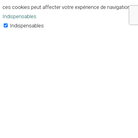
ces cookies peut affecter votre expérience de navigation.
Indispensables
Indispensables
Toujours activé
Necessary cookies are absolutely essential for the
website to function properly. These cookies ensure basic
functionalities and security features of the website,
anonymously.
Cookie
Durée
Description
This cookie is set by GDPR
Cookie Consent plugin. The
cookielawinfo-
11
cookie is used to store the
checkbox-analytics
months
user consent for the
cookies in the category