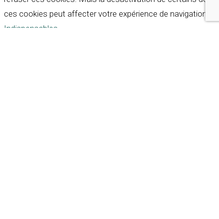
ces cookies peut affecter votre expérience de navigation.
Indispensables
Indispensables
Toujours activé
Necessary cookies are absolutely essential for the
website to function properly. These cookies ensure basic
functionalities and security features of the website,
anonymously.
Cookie
Durée
Description
This cookie is set by GDPR
Cookie Consent plugin. The
cookielawinfo-
11
cookie is used to store the
checkbox-analytics
months
user consent for the
cookies in the category