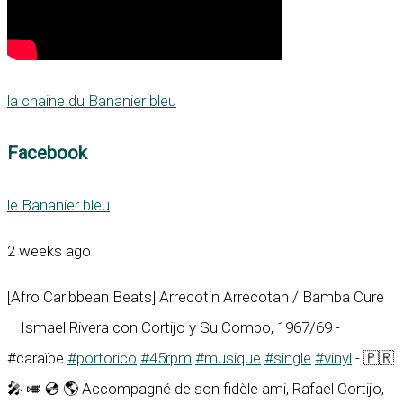
la chaine du Bananier bleu
Facebook
le Bananier bleu
2 weeks ago
[Afro Caribbean Beats] Arrecotin Arrecotan / Bamba Cure
– Ismael Rivera con Cortijo y Su Combo, 1967/69 -
#caraïbe
#portorico
#45rpm
#musique
#single
#vinyl
- 🇵🇷
🎤 🎺 💿 🌎 Accompagné de son fidèle ami, Rafael Cortijo,