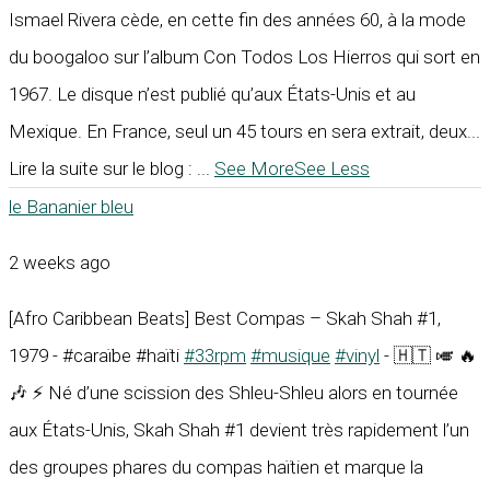
Ismael Rivera cède, en cette fin des années 60, à la mode
du boogaloo sur l’album Con Todos Los Hierros qui sort en
1967. Le disque n’est publié qu’aux États-Unis et au
Mexique. En France, seul un 45 tours en sera extrait, deux...
Lire la suite sur le blog :
...
See More
See Less
le Bananier bleu
2 weeks ago
[Afro Caribbean Beats] Best Compas – Skah Shah #1,
1979 - #caraïbe #haïti
#33rpm
#musique
#vinyl
- 🇭🇹 🎺 🔥
🎶 ⚡ Né d’une scission des Shleu-Shleu alors en tournée
aux États-Unis, Skah Shah #1 devient très rapidement l’un
des groupes phares du compas haïtien et marque la