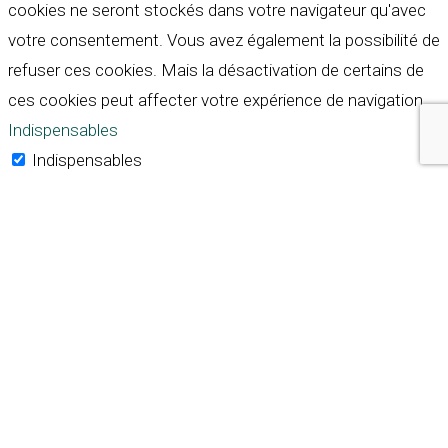
cookies ne seront stockés dans votre navigateur qu'avec
votre consentement. Vous avez également la possibilité de
refuser ces cookies. Mais la désactivation de certains de
ces cookies peut affecter votre expérience de navigation.
Indispensables
Indispensables
Toujours activé
Necessary cookies are absolutely essential for the
website to function properly. These cookies ensure basic
functionalities and security features of the website,
anonymously.
Cookie
Durée
Description
This cookie is set by GDPR
Cookie Consent plugin. The
cookielawinfo-
11
cookie is used to store the