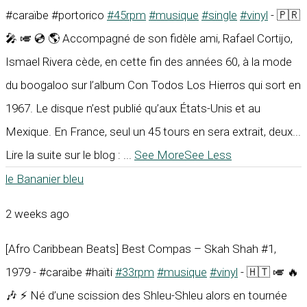
#caraïbe #portorico
#45rpm
#musique
#single
#vinyl
- 🇵🇷
🎤 🎺 💿 🌎 Accompagné de son fidèle ami, Rafael Cortijo,
Ismael Rivera cède, en cette fin des années 60, à la mode
du boogaloo sur l’album Con Todos Los Hierros qui sort en
1967. Le disque n’est publié qu’aux États-Unis et au
Mexique. En France, seul un 45 tours en sera extrait, deux...
Lire la suite sur le blog :
...
See More
See Less
le Bananier bleu
2 weeks ago
[Afro Caribbean Beats] Best Compas – Skah Shah #1,
1979 - #caraïbe #haïti
#33rpm
#musique
#vinyl
- 🇭🇹 🎺 🔥
🎶 ⚡ Né d’une scission des Shleu-Shleu alors en tournée