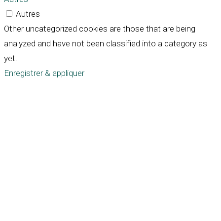
Autres
Other uncategorized cookies are those that are being
analyzed and have not been classified into a category as
yet.
Enregistrer & appliquer
Défiler
vers
le
haut