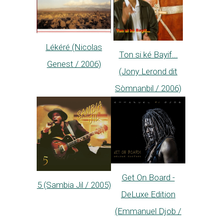
Lékéré (Nicolas
Ton si ké Bayif...
Genest / 2006)
(Jony Lerond dit
Sòmnanbil / 2006)
Get On Board -
5 (Sambia Jil / 2005)
DeLuxe Edition
(Emmanuel Djob /