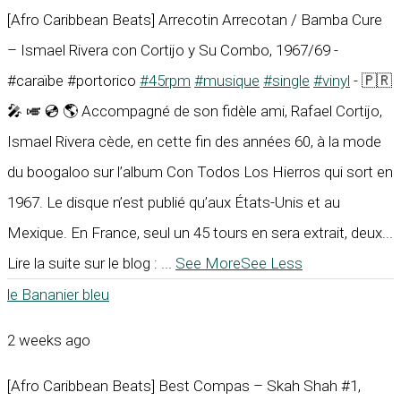
[Afro Caribbean Beats] Arrecotin Arrecotan / Bamba Cure
– Ismael Rivera con Cortijo y Su Combo, 1967/69 -
#caraïbe #portorico
#45rpm
#musique
#single
#vinyl
- 🇵🇷
🎤 🎺 💿 🌎 Accompagné de son fidèle ami, Rafael Cortijo,
Ismael Rivera cède, en cette fin des années 60, à la mode
du boogaloo sur l’album Con Todos Los Hierros qui sort en
1967. Le disque n’est publié qu’aux États-Unis et au
Mexique. En France, seul un 45 tours en sera extrait, deux...
Lire la suite sur le blog :
...
See More
See Less
le Bananier bleu
2 weeks ago
[Afro Caribbean Beats] Best Compas – Skah Shah #1,