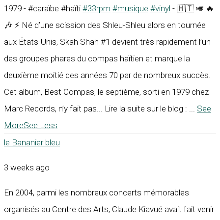
1979 - #caraïbe #haïti
#33rpm
#musique
#vinyl
- 🇭🇹 🎺 🔥
🎶 ⚡ Né d’une scission des Shleu-Shleu alors en tournée
aux États-Unis, Skah Shah #1 devient très rapidement l’un
des groupes phares du compas haïtien et marque la
deuxième moitié des années 70 par de nombreux succès.
Cet album, Best Compas, le septième, sorti en 1979 chez
Marc Records, n’y fait pas... Lire la suite sur le blog :
...
See
More
See Less
le Bananier bleu
3 weeks ago
En 2004, parmi les nombreux concerts mémorables
organisés au Centre des Arts, Claude Kiavué avait fait venir