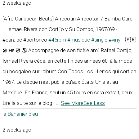
2 weeks ago
[Afro Caribbean Beats] Arrecotin Arrecotan / Bamba Cure
– Ismael Rivera con Cortijo y Su Combo, 1967/69 -
#caraïbe #portorico
#45rpm
#musique
#single
#vinyl
- 🇵🇷
🎤 🎺 💿 🌎 Accompagné de son fidèle ami, Rafael Cortijo,
Ismael Rivera cède, en cette fin des années 60, à la mode
du boogaloo sur l’album Con Todos Los Hierros qui sort en
1967. Le disque n’est publié qu’aux États-Unis et au
Mexique. En France, seul un 45 tours en sera extrait, deux...
Lire la suite sur le blog :
...
See More
See Less
le Bananier bleu
2 weeks ago