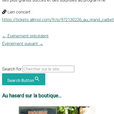
ses
plus grands succès
et
des surprises au programme
.
Lien concert :
https://tickets.allmol.com/fr/p/972130226_au_grand_carbet
←
Évènement précédent
Évènement suivant
→
Search for:
Search Button
Au hasard sur la boutique...