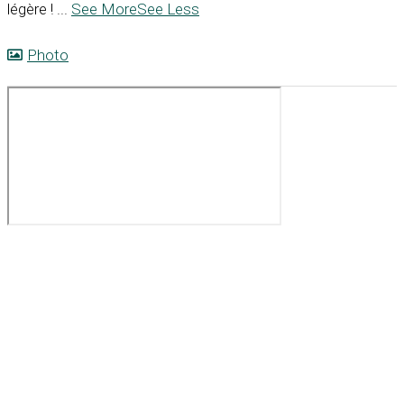
légère !
...
See More
See Less
Photo