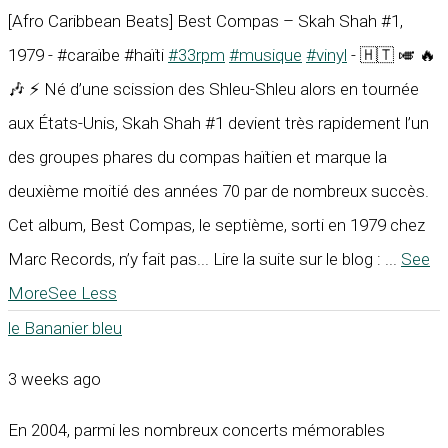
[Afro Caribbean Beats] Best Compas – Skah Shah #1,
1979 - #caraïbe #haïti
#33rpm
#musique
#vinyl
- 🇭🇹 🎺 🔥
🎶 ⚡ Né d’une scission des Shleu-Shleu alors en tournée
aux États-Unis, Skah Shah #1 devient très rapidement l’un
des groupes phares du compas haïtien et marque la
deuxième moitié des années 70 par de nombreux succès.
Cet album, Best Compas, le septième, sorti en 1979 chez
Marc Records, n’y fait pas... Lire la suite sur le blog :
...
See
More
See Less
le Bananier bleu
3 weeks ago
En 2004, parmi les nombreux concerts mémorables