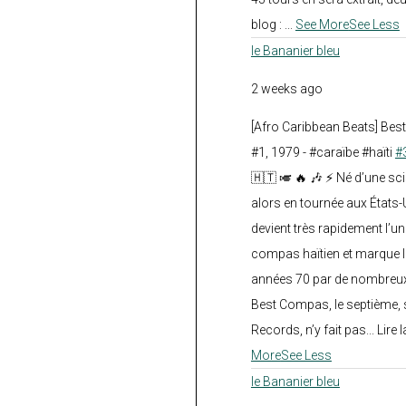
blog :
...
See More
See Less
le Bananier bleu
2 weeks ago
[Afro Caribbean Beats] Be
#1, 1979 - #caraïbe #haïti
#
🇭🇹 🎺 🔥 🎶 ⚡ Né d’une sc
alors en tournée aux États
devient très rapidement l’
compas haïtien et marque l
années 70 par de nombreux
Best Compas, le septième, 
Records, n’y fait pas... Lire l
More
See Less
le Bananier bleu