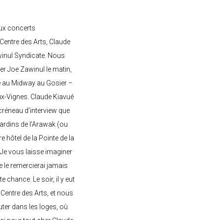
ux concerts
entre des Arts, Claude
awinul Syndicate. Nous
er Joe Zawinul le matin,
e au Midway au Gosier –
ux-Vignes. Claude Kiavué
créneau d’interview que
 jardins de l’Arawak (ou
re hôtel de la Pointe de la
 Je vous laisse imaginer
ne le remercierai jamais
 chance. Le soir, il y eut
Centre des Arts, et nous
ter dans les loges, où