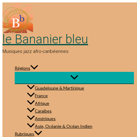
Aller
au
contenu
le Bananier bleu
Musiques jazz afro-caribéennes
Régions
Guadeloupe & Martinique
France
Afrique
Caraïbes
Amériques
Asie, Océanie & Océan Indien
Rubriques