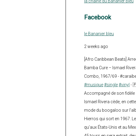
la chaine du Bananier bleu
Facebook
le Bananier bleu
2 weeks ago
[Afro Caribbean Beats] Arre
Bamba Cure – Ismael Rivera
Combo, 1967/69 - #caraïb
#musique
#single
#vinyl
- 
Accompagné de son fidèle a
Ismael Rivera cède, en cette
mode du boogaloo sur l’a
Hierros qui sort en 1967. Le
qu’aux États-Unis et au Mex
45 tours en sera extrait, deux.