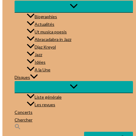
Biographies
Actualités
Ut musica poesis
Abracadabra in Jazz
Djaz Kreyol
Jazz
Idées
A la Une
Disques
Liste générale
Les revues
Concerts
Chercher