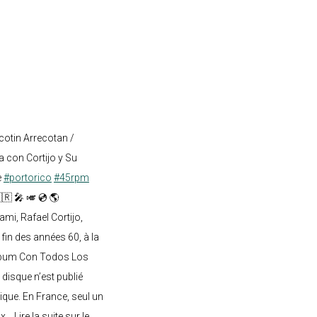
cotin Arrecotan /
 con Cortijo y Su
e
#portorico
#45rpm
🇷 🎤 🎺 💿 🌎
mi, Rafael Cortijo,
 fin des années 60, à la
lbum Con Todos Los
 disque n’est publié
ique. En France, seul un
.. Lire la suite sur le