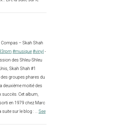
st Compas – Skah Shah
33rpm
#musique
#vinyl
-
ission des Shleu-Shleu
-Unis, Skah Shah #1
un des groupes phares du
a deuxième moitié des
 succès. Cet album,
sorti en 1979 chez Marc
a suite sur le blog :
...
See