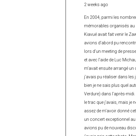
2 weeks ago
En 2004, parmi les nombre
mémorables organisés au C
Kiavué avait fait venir le Z
avions d’abord pu rencontr
lors d’un meeting de press
et avec l’aide de Luc Micha
m’avait ensuite arrangé un 
j’avais pu réaliser dans les
bien je ne sais plus quel aut
Verdure) dans l’après-midi.
le trac que j’avais, mais je 
assez de m’avoir donné cette
un concert exceptionnel au 
avions pu de nouveau discu