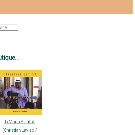
tique...
Ti Moun A Lafrik
(Christian Laviso /