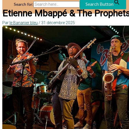
Search Button
Search for:
Etienne Mbappé & The Prophet
Par
le Bananier bleu
/
31 décembre 2025