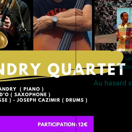
Marie / 2001)
La
(Domini
Au hasard s