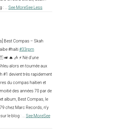
g :
...
See More
See Less
ts] Best Compas – Skah
aïbe #haïti
#33rpm
🇹 🎺 🔥 🎶 ⚡ Né d’une
hleu alors en tournée aux
h #1 devient très rapidement
res du compas haïtien et
moitié des années 70 par de
t album, Best Compas, le
979 chez Marc Records, n’y
e sur le blog :
...
See More
See