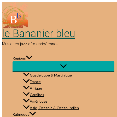
Aller
au
contenu
le Bananier bleu
Musiques jazz afro-caribéennes
Régions
Guadeloupe & Martinique
France
Afrique
Caraïbes
Amériques
Asie, Océanie & Océan Indien
Rubriques