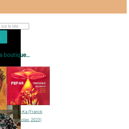
a boutique...
Pop-Ka (Franck
elyn
Nicolas, 2023)
ean-