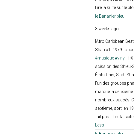
Lire la suite sur le blo
le Bananier bleu
3 weeks ago
[Afro Caribbean Bea
Shah #1, 1979 - #car
#musique
#vinyl
- 🇭
scission des Shleu-S
États-Unis, Skah Sha
l’un des groupes pha
marque la deuxième 
nombreux succès. Ce
septième, sorti en 1
fait pas... Lire la suit
Less
le Bananier bleu