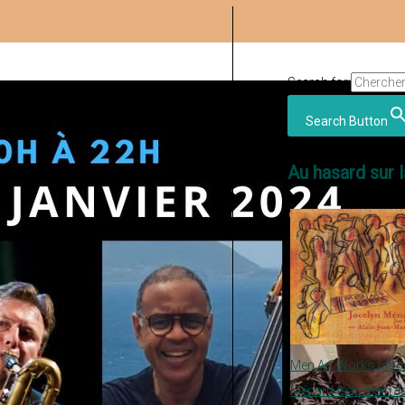
Search for:
Search Button
Au hasard sur l
Men Art Works (Joc
Ménard feat. Alain J