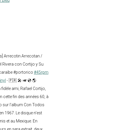
r bleu
s] Arrecotin Arrecotan /
 Rivera con Cortijo y Su
caraïbe #portorico
#45rpm
inyl
- 🇵🇷 🎤 🎺 💿 🌎
dèle ami, Rafael Cortijo,
n cette fin des années 60, à
o sur l’album Con Todos
en 1967. Le disque n’est
nis et au Mexique. En
rs en sera extrait, deux...