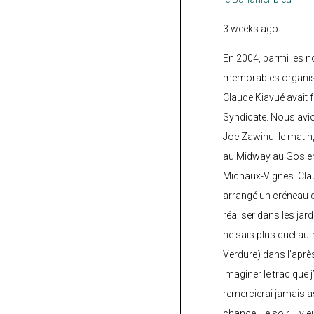
3 weeks ago
En 2004, parmi les 
mémorables organisé
Claude Kiavué avait f
Syndicate. Nous avi
Joe Zawinul le matin
au Midway au Gosier 
Michaux-Vignes. Clau
arrangé un créneau d’
réaliser dans les jard
ne sais plus quel autr
Verdure) dans l’après
imaginer le trac que j
remercierai jamais a
chance. Le soir, il y