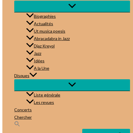
Biographies
Actualités
Ut musica poesis
Abracadabra in Jazz
Djaz Kreyol
Jazz
Idées
A la Une
Disques
Liste générale
Les revues
Concerts
Chercher