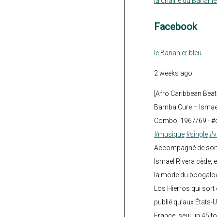
la chaine du Bananie
Facebook
le Bananier bleu
2 weeks ago
[Afro Caribbean Beat
Bamba Cure – Ismael
Combo, 1967/69 - #
#musique
#single
#v
Accompagné de son fi
Ismael Rivera cède, e
la mode du boogalo
Los Hierros qui sort 
publié qu’aux États-U
France, seul un 45 tou