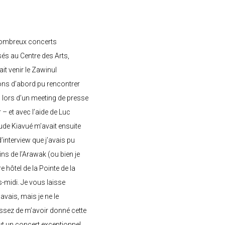
nombreux concerts
s au Centre des Arts,
ait venir le Zawinul
ons d’abord pu rencontrer
, lors d’un meeting de presse
– et avec l’aide de Luc
de Kiavué m’avait ensuite
interview que j’avais pu
ins de l’Arawak (ou bien je
e hôtel de la Pointe de la
-midi. Je vous laisse
’avais, mais je ne le
ssez de m’avoir donné cette
 eut un concert exceptionnel