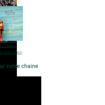
kou Zaboka
k Coco / 2003)
ur notre chaine