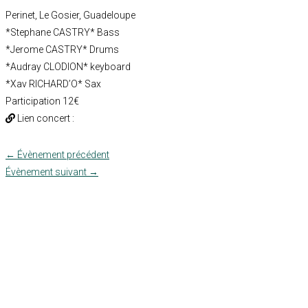
Perinet, Le Gosier, Guadeloupe
*Stephane CASTRY* Bass
*Jerome CASTRY* Drums
*Audray CLODION* keyboard
*Xav RICHARD’O* Sax
Participation 12€
Lien concert :
←
Évènement précédent
Évènement suivant
→