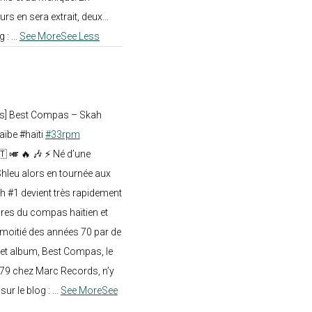
rs en sera extrait, deux...
g :
...
See More
See Less
ts] Best Compas – Skah
aïbe #haïti
#33rpm
🇹 🎺 🔥 🎶 ⚡ Né d’une
hleu alors en tournée aux
h #1 devient très rapidement
res du compas haïtien et
moitié des années 70 par de
t album, Best Compas, le
979 chez Marc Records, n’y
e sur le blog :
...
See More
See