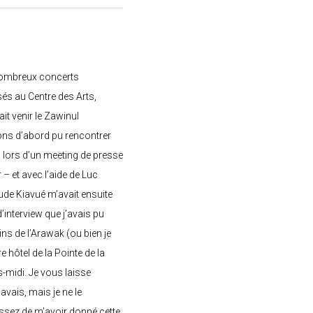
nombreux concerts
s au Centre des Arts,
ait venir le Zawinul
ons d’abord pu rencontrer
, lors d’un meeting de presse
– et avec l’aide de Luc
de Kiavué m’avait ensuite
interview que j’avais pu
ins de l’Arawak (ou bien je
e hôtel de la Pointe de la
-midi. Je vous laisse
’avais, mais je ne le
ssez de m’avoir donné cette