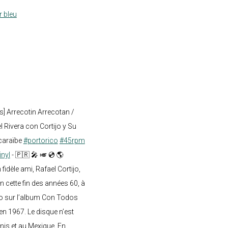
r bleu
s] Arrecotin Arrecotan /
 Rivera con Cortijo y Su
caraïbe
#portorico
#45rpm
inyl
- 🇵🇷 🎤 🎺 💿 🌎
dèle ami, Rafael Cortijo,
n cette fin des années 60, à
o sur l’album Con Todos
en 1967. Le disque n’est
nis et au Mexique. En