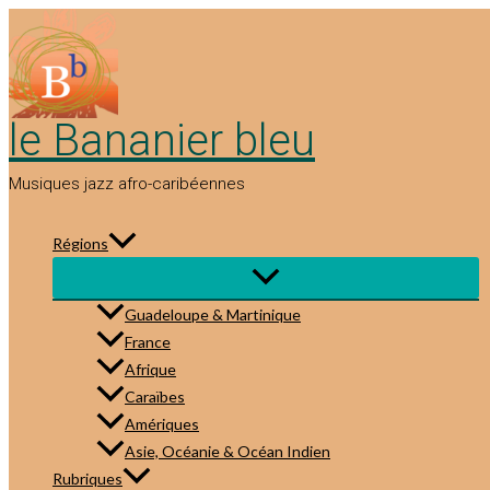
Aller
au
contenu
le Bananier bleu
Musiques jazz afro-caribéennes
Régions
Guadeloupe & Martinique
France
Afrique
Caraïbes
Amériques
Asie, Océanie & Océan Indien
Rubriques