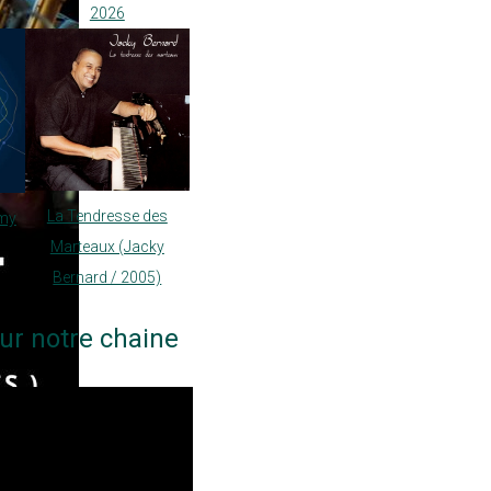
2026
La Tendresse des
my
Marteaux (Jacky
Bernard / 2005)
ur notre chaine