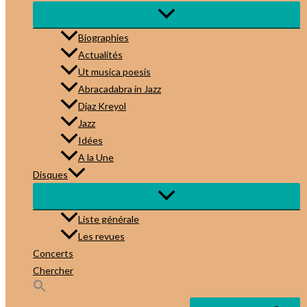
Biographies
Actualités
Ut musica poesis
Abracadabra in Jazz
Djaz Kreyol
Jazz
Idées
A la Une
Disques
Liste générale
Les revues
Concerts
Chercher