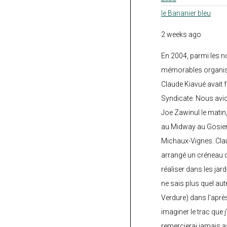
le Bananier bleu
2 weeks ago
En 2004, parmi les 
mémorables organisé
Claude Kiavué avait f
Syndicate. Nous avi
Joe Zawinul le matin
au Midway au Gosier 
Michaux-Vignes. Clau
arrangé un créneau d’
réaliser dans les jard
ne sais plus quel autr
Verdure) dans l’après
imaginer le trac que j
remercierai jamais a