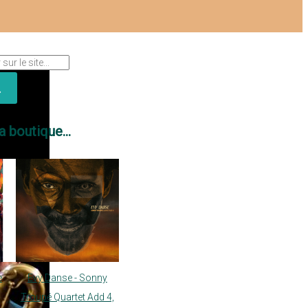
a boutique...
e
Evy Danse - Sonny
Troupé Quartet Add 4,