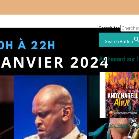
Search for:
Search Button
Au hasard sur l
Andy Narell - Aliv