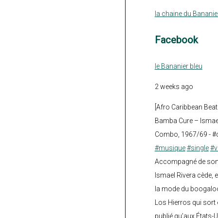
la chaine du Bananie
Facebook
le Bananier bleu
2 weeks ago
[Afro Caribbean Beat
Bamba Cure – Ismael
Combo, 1967/69 - #
#musique
#single
#v
Accompagné de son fi
Ismael Rivera cède, e
la mode du boogalo
Los Hierros qui sort 
publié qu’aux États-U