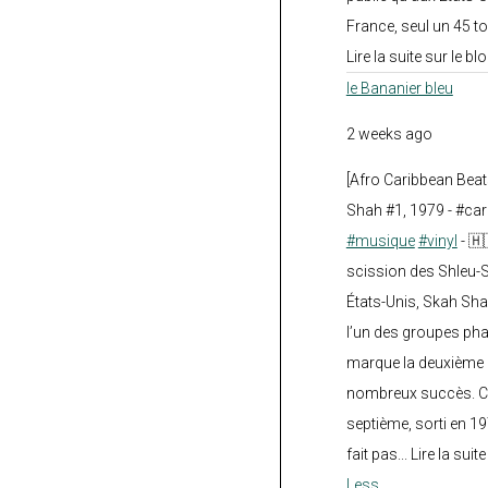
France, seul un 45 tou
Lire la suite sur le blo
le Bananier bleu
2 weeks ago
[Afro Caribbean Bea
Shah #1, 1979 - #car
#musique
#vinyl
- 🇭
scission des Shleu-S
États-Unis, Skah Sha
l’un des groupes pha
marque la deuxième 
nombreux succès. Ce
septième, sorti en 1
fait pas... Lire la suit
Less