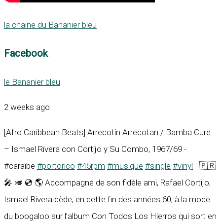
la chaine du Bananier bleu
Facebook
le Bananier bleu
2 weeks ago
[Afro Caribbean Beats] Arrecotin Arrecotan / Bamba Cure
– Ismael Rivera con Cortijo y Su Combo, 1967/69 -
#caraïbe
#portorico
#45rpm
#musique
#single
#vinyl
- 🇵🇷
🎤 🎺 💿 🌎 Accompagné de son fidèle ami, Rafael Cortijo,
Ismael Rivera cède, en cette fin des années 60, à la mode
du boogaloo sur l’album Con Todos Los Hierros qui sort en