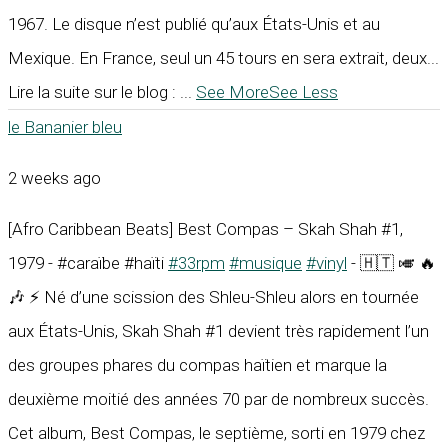
1967. Le disque n’est publié qu’aux États-Unis et au
Mexique. En France, seul un 45 tours en sera extrait, deux...
Lire la suite sur le blog :
...
See More
See Less
le Bananier bleu
2 weeks ago
[Afro Caribbean Beats] Best Compas – Skah Shah #1,
1979 - #caraïbe #haïti
#33rpm
#musique
#vinyl
- 🇭🇹 🎺 🔥
🎶 ⚡ Né d’une scission des Shleu-Shleu alors en tournée
aux États-Unis, Skah Shah #1 devient très rapidement l’un
des groupes phares du compas haïtien et marque la
deuxième moitié des années 70 par de nombreux succès.
Cet album, Best Compas, le septième, sorti en 1979 chez