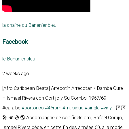
la chaine du Bananier bleu
Facebook
le Bananier bleu
2 weeks ago
[Afro Caribbean Beats] Arrecotin Arrecotan / Bamba Cure
– Ismael Rivera con Cortijo y Su Combo, 1967/69 -
#caraïbe
#portorico
#45rpm
#musique
#single
#vinyl
- 🇵🇷
🎤 🎺 💿 🌎 Accompagné de son fidèle ami, Rafael Cortijo,
Ismael Rivera cède, en cette fin des années 60, à la mode