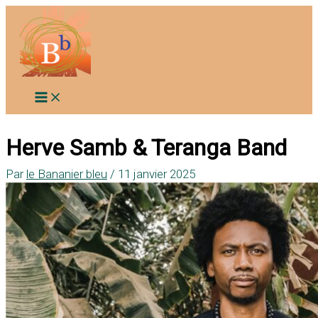
Aller
au
contenu
Herve Samb & Teranga Band
Par
le Bananier bleu
/
11 janvier 2025