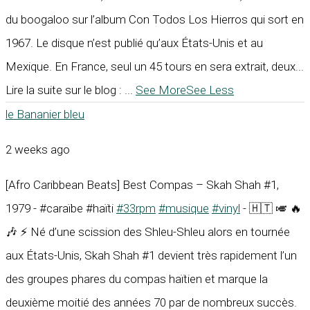
du boogaloo sur l’album Con Todos Los Hierros qui sort en
1967. Le disque n’est publié qu’aux États-Unis et au
Mexique. En France, seul un 45 tours en sera extrait, deux...
Lire la suite sur le blog :
...
See More
See Less
le Bananier bleu
2 weeks ago
[Afro Caribbean Beats] Best Compas – Skah Shah #1,
1979 - #caraïbe #haïti
#33rpm
#musique
#vinyl
- 🇭🇹 🎺 🔥
🎶 ⚡ Né d’une scission des Shleu-Shleu alors en tournée
aux États-Unis, Skah Shah #1 devient très rapidement l’un
des groupes phares du compas haïtien et marque la
deuxième moitié des années 70 par de nombreux succès.