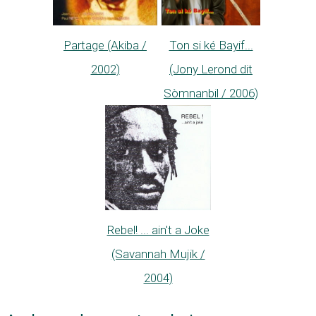
Partage (Akiba /
Ton si ké Bayif...
2002)
(Jony Lerond dit
Sòmnanbil / 2006)
Rebel! ... ain't a Joke
(Savannah Mujik /
2004)