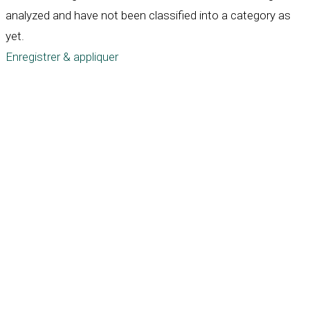
analyzed and have not been classified into a category as
yet.
Enregistrer & appliquer
Défiler
vers
le
haut