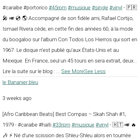
#caraïbe #portorico
#45rpm
#musique
#single
#vinyl
- 🇵🇷
🎤 🎺 💿 🌎 Accompagné de son fidèle ami, Rafael Cortijo,
Ismael Rivera cède, en cette fin des années 60, à la mode
du boogaloo sur l’album Con Todos Los Hierros qui sort en
1967. Le disque n’est publié qu’aux États-Unis et au
Mexique. En France, seul un 45 tours en sera extrait, deux...
Lire la suite sur le blog :
...
See More
See Less
le Bananier bleu
3 weeks ago
[Afro Caribbean Beats] Best Compas – Skah Shah #1,
1979 - #caraïbe #haïti
#33rpm
#musique
#vinyl
- 🇭🇹 🎺 🔥
🎶 ⚡ Né d’une scission des Shleu-Shleu alors en tournée