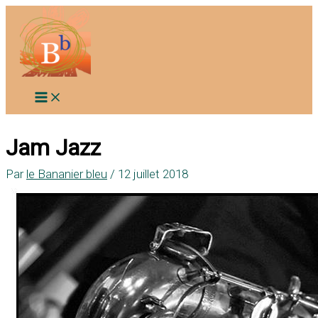
Aller
au
contenu
Jam Jazz
Par
le Bananier bleu
/
12 juillet 2018