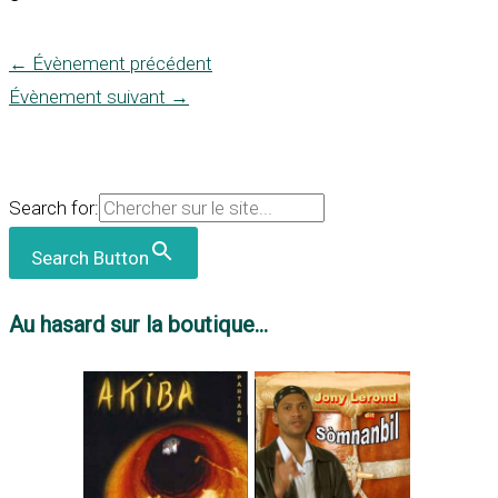
←
Évènement précédent
Évènement suivant
→
Search for:
Search Button
Au hasard sur la boutique...