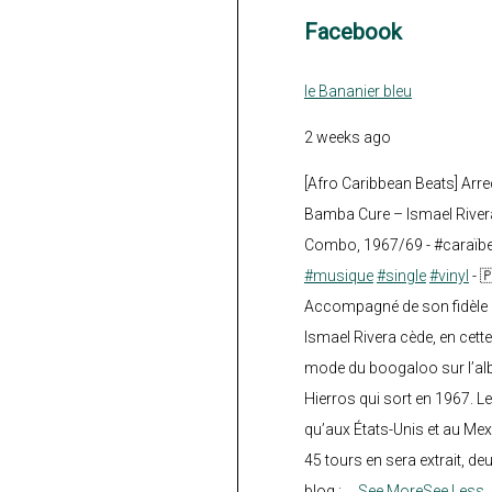
Facebook
le Bananier bleu
2 weeks ago
[Afro Caribbean Beats] Arre
Bamba Cure – Ismael Rivera
Combo, 1967/69 - #caraïb
#musique
#single
#vinyl
- 
Accompagné de son fidèle a
Ismael Rivera cède, en cette
mode du boogaloo sur l’a
Hierros qui sort en 1967. Le
qu’aux États-Unis et au Mex
45 tours en sera extrait, deux.
blog :
...
See More
See Less