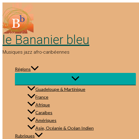
Aller
au
contenu
le Bananier bleu
Musiques jazz afro-caribéennes
Régions
Guadeloupe & Martinique
France
Afrique
Caraïbes
Amériques
Asie, Océanie & Océan Indien
Rubriques