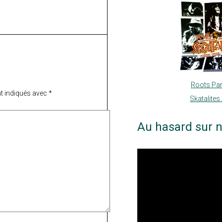
Roots Par
t indiqués avec
*
Skatalites
Au hasard sur n