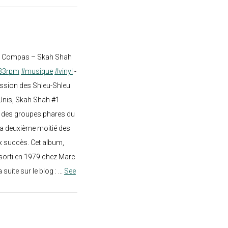
st Compas – Skah Shah
33rpm
#musique
#vinyl
-
ission des Shleu-Shleu
-Unis, Skah Shah #1
un des groupes phares du
a deuxième moitié des
 succès. Cet album,
sorti en 1979 chez Marc
a suite sur le blog :
...
See