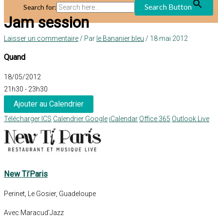
Search Button
Search for:
Jam session
Laisser un commentaire
/ Par
le Bananier bleu
/
18 mai 2012
Quand
18/05/2012
21h30 - 23h30
Ajouter au Calendrier
Télécharger ICS
Calendrier Google
iCalendar
Office 365
Outlook Live
New Ti’Paris
Perinet, Le Gosier, Guadeloupe
Avec Maracud’Jazz