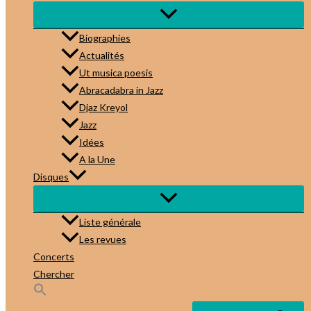
Biographies
Actualités
Ut musica poesis
Abracadabra in Jazz
Djaz Kreyol
Jazz
Idées
A la Une
Disques
Liste générale
Les revues
Concerts
Chercher