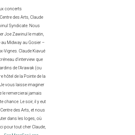
ux concerts
entre des Arts, Claude
awinul Syndicate. Nous
er Joe Zawinul le matin,
e au Midway au Gosier –
ux-Vignes. Claude Kiavué
créneau d’interview que
 jardins de l’Arawak (ou
re hôtel de la Pointe de la
 Je vous laisse imaginer
ne le remercierai jamais
 chance. Le soir, il y eut
Centre des Arts, et nous
ter dans les loges, où
rci pour tout cher Claude,