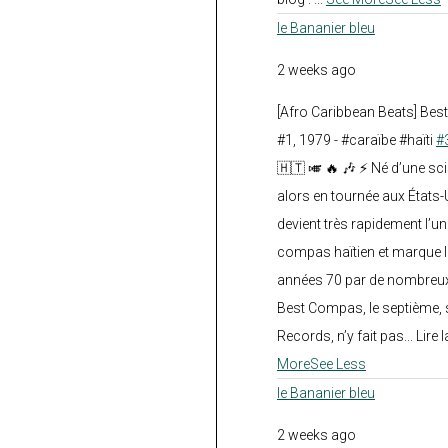
le Bananier bleu
2 weeks ago
[Afro Caribbean Beats] Be
#1, 1979 - #caraïbe #haïti
#
🇭🇹 🎺 🔥 🎶 ⚡ Né d’une sc
alors en tournée aux États
devient très rapidement l’
compas haïtien et marque l
années 70 par de nombreux
Best Compas, le septième, 
Records, n’y fait pas... Lire l
More
See Less
le Bananier bleu
2 weeks ago