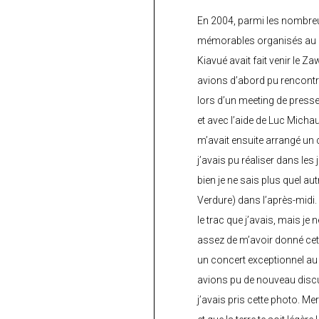
En 2004, parmi les nombre
mémorables organisés au C
Kiavué avait fait venir le Z
avions d’abord pu rencontr
lors d’un meeting de press
et avec l’aide de Luc Micha
m’avait ensuite arrangé un 
j’avais pu réaliser dans les
bien je ne sais plus quel aut
Verdure) dans l’après-midi.
le trac que j’avais, mais je 
assez de m’avoir donné cette
un concert exceptionnel au 
avions pu de nouveau discu
j’avais pris cette photo. Me