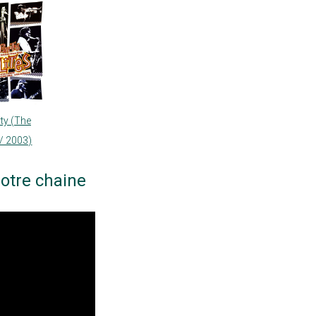
ty (The
 / 2003)
otre chaine