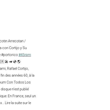
cotin Arrecotan /
 con Cortijo y Su
e #portorico
#45rpm
🇷 🎤 🎺 💿 🌎
mi, Rafael Cortijo,
 fin des années 60, à la
lbum Con Todos Los
 disque n’est publié
ique. En France, seul un
.. Lire la suite sur le