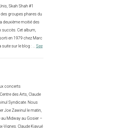
-Unis, Skah Shah #1
un des groupes phares du
a deuxième moitié des
 succès. Cet album,
sorti en 1979 chez Marc
a suite sur le blog :
...
See
ux concerts
entre des Arts, Claude
awinul Syndicate. Nous
er Joe Zawinul le matin,
e au Midway au Gosier –
ux-Vignes. Claude Kiavué