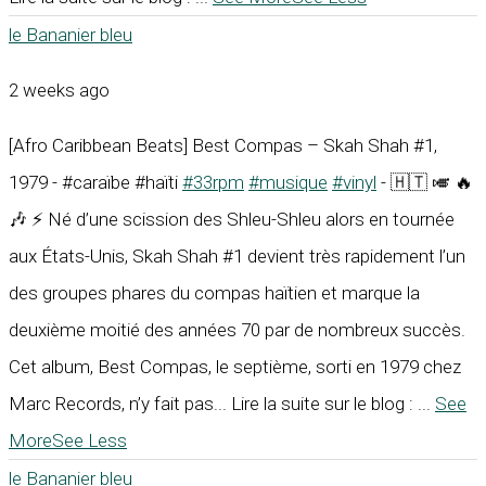
le Bananier bleu
2 weeks ago
[Afro Caribbean Beats] Best Compas – Skah Shah #1,
1979 - #caraïbe #haïti
#33rpm
#musique
#vinyl
- 🇭🇹 🎺 🔥
🎶 ⚡ Né d’une scission des Shleu-Shleu alors en tournée
aux États-Unis, Skah Shah #1 devient très rapidement l’un
des groupes phares du compas haïtien et marque la
deuxième moitié des années 70 par de nombreux succès.
Cet album, Best Compas, le septième, sorti en 1979 chez
Marc Records, n’y fait pas... Lire la suite sur le blog :
...
See
More
See Less
le Bananier bleu