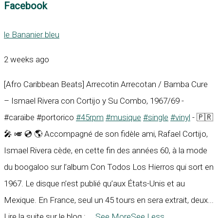
Facebook
le Bananier bleu
2 weeks ago
[Afro Caribbean Beats] Arrecotin Arrecotan / Bamba Cure
– Ismael Rivera con Cortijo y Su Combo, 1967/69 -
#caraïbe #portorico
#45rpm
#musique
#single
#vinyl
- 🇵🇷
🎤 🎺 💿 🌎 Accompagné de son fidèle ami, Rafael Cortijo,
Ismael Rivera cède, en cette fin des années 60, à la mode
du boogaloo sur l’album Con Todos Los Hierros qui sort en
1967. Le disque n’est publié qu’aux États-Unis et au
Mexique. En France, seul un 45 tours en sera extrait, deux...
Lire la suite sur le blog :
...
See More
See Less