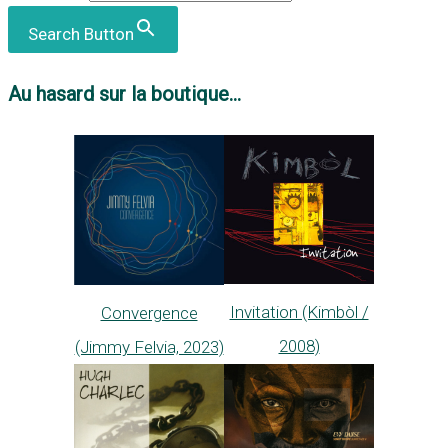
Search Button
Au hasard sur la boutique...
Invitation (Kimbòl /
Convergence
2008)
(Jimmy Felvia, 2023)