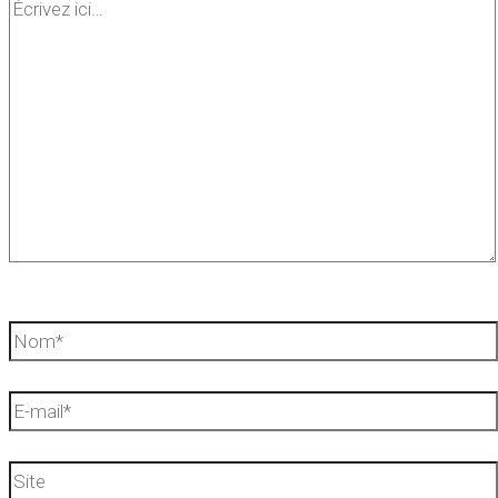
Écrivez
ici…
Nom*
E-
mail*
Site