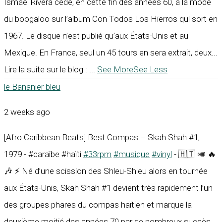
Ismael Rivera cède, en cette fin des années 60, à la mode
du boogaloo sur l’album Con Todos Los Hierros qui sort en
1967. Le disque n’est publié qu’aux États-Unis et au
Mexique. En France, seul un 45 tours en sera extrait, deux...
Lire la suite sur le blog :
...
See More
See Less
le Bananier bleu
2 weeks ago
[Afro Caribbean Beats] Best Compas – Skah Shah #1,
1979 - #caraïbe #haïti
#33rpm
#musique
#vinyl
- 🇭🇹 🎺 🔥
🎶 ⚡ Né d’une scission des Shleu-Shleu alors en tournée
aux États-Unis, Skah Shah #1 devient très rapidement l’un
des groupes phares du compas haïtien et marque la
deuxième moitié des années 70 par de nombreux succès.