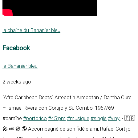
la chaine du Bananier bleu
Facebook
le Bananier bleu
2 weeks ago
[Afro Caribbean Beats] Arrecotin Arrecotan / Bamba Cure
– Ismael Rivera con Cortijo y Su Combo, 1967/69 -
#caraïbe
#portorico
#45rpm
#musique
#single
#vinyl
- 🇵🇷
🎤 🎺 💿 🌎 Accompagné de son fidèle ami, Rafael Cortijo,