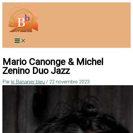
Aller
au
contenu
Mario Canonge & Michel
Zenino Duo Jazz
Par
le Bananier bleu
/
22 novembre 2023