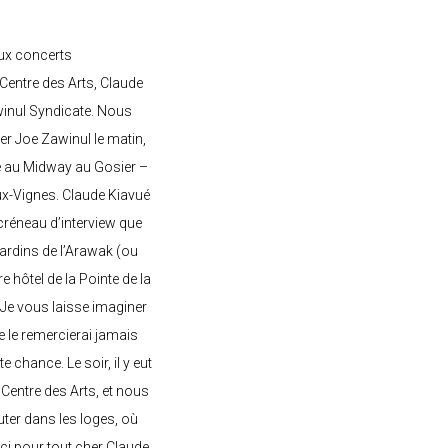
ux concerts
entre des Arts, Claude
awinul Syndicate. Nous
er Joe Zawinul le matin,
e au Midway au Gosier –
ux-Vignes. Claude Kiavué
créneau d’interview que
 jardins de l’Arawak (ou
re hôtel de la Pointe de la
 Je vous laisse imaginer
ne le remercierai jamais
 chance. Le soir, il y eut
Centre des Arts, et nous
ter dans les loges, où
rci pour tout cher Claude,