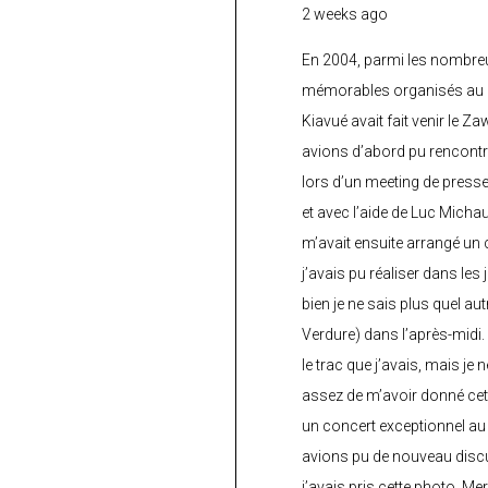
2 weeks ago
En 2004, parmi les nombre
mémorables organisés au C
Kiavué avait fait venir le Z
avions d’abord pu rencontr
lors d’un meeting de press
et avec l’aide de Luc Micha
m’avait ensuite arrangé un 
j’avais pu réaliser dans les
bien je ne sais plus quel aut
Verdure) dans l’après-midi.
le trac que j’avais, mais je 
assez de m’avoir donné cette
un concert exceptionnel au 
avions pu de nouveau discu
j’avais pris cette photo. Me