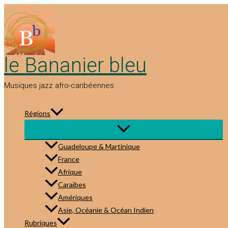
Aller
au
contenu
le Bananier bleu
Musiques jazz afro-caribéennes
Régions
Guadeloupe & Martinique
France
Afrique
Caraïbes
Amériques
Asie, Océanie & Océan Indien
Rubriques