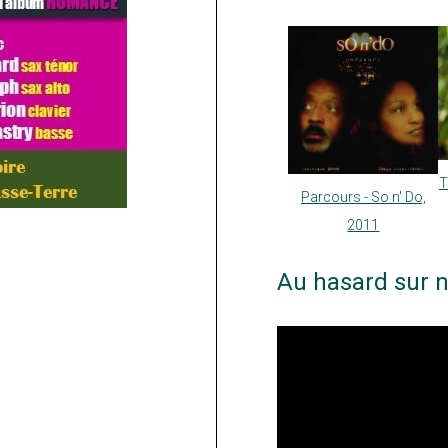
T
Parcours - So n' Do,
2011
Au hasard sur n