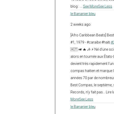
blog :
...
See More
See Less
le Bananier bleu
2 weeks ago
[Afro Caribbean Beats] Be
#1, 1979 - #caraïbe #haïti
#
🇭🇹 🎺 🔥 🎶 ⚡ Né d’une sc
alors en tournée aux États
devient très rapidement l’
compas haïtien et marque l
années 70 par de nombreux
Best Compas, le septième, 
Records, n’y fait pas... Lire l
More
See Less
le Bananier bleu