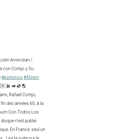
cotin Arrecotan /
 con Cortijo y Su
e
#portorico
#45rpm
🇷 🎤 🎺 💿 🌎
mi, Rafael Cortijo,
 fin des années 60, à la
lbum Con Todos Los
 disque n’est publié
ique. En France, seul un
.. Lire la suite sur le