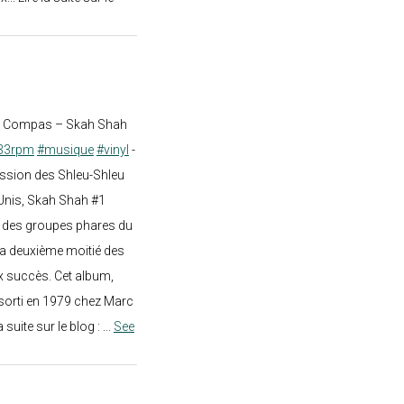
st Compas – Skah Shah
33rpm
#musique
#vinyl
-
ission des Shleu-Shleu
-Unis, Skah Shah #1
un des groupes phares du
a deuxième moitié des
 succès. Cet album,
sorti en 1979 chez Marc
a suite sur le blog :
...
See