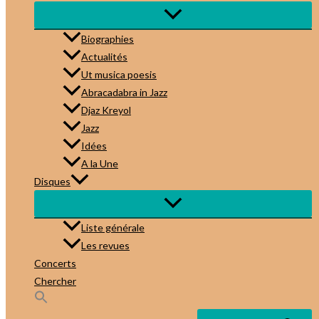
Biographies
Actualités
Ut musica poesis
Abracadabra in Jazz
Djaz Kreyol
Jazz
Idées
A la Une
Disques
Liste générale
Les revues
Concerts
Chercher