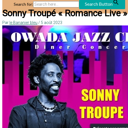
Search Button
Search for:
Sonny Troupé « Romance Live »
Par
le Bananier bleu
/
5 août 2023