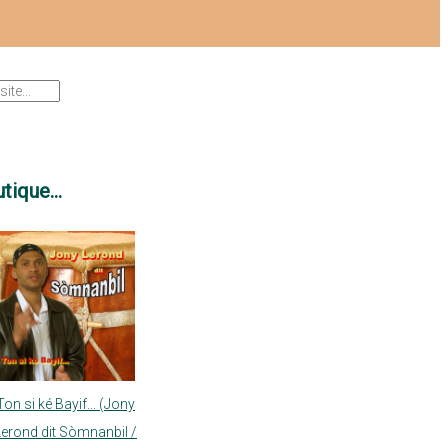
tique...
Ton si ké Bayif... (Jony
Lerond dit Sòmnanbil /