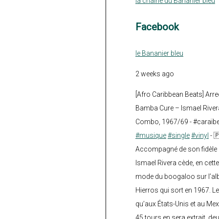
la chaine du Bananier bleu
Facebook
le Bananier bleu
2 weeks ago
[Afro Caribbean Beats] Arre
Bamba Cure – Ismael Rivera
Combo, 1967/69 - #caraïb
#musique
#single
#vinyl
- 
Accompagné de son fidèle a
Ismael Rivera cède, en cette
mode du boogaloo sur l’a
Hierros qui sort en 1967. Le
qu’aux États-Unis et au Mex
45 tours en sera extrait, deux.