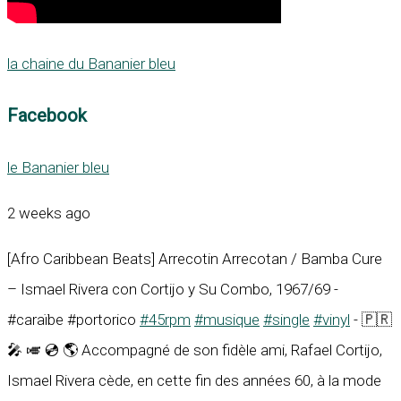
la chaine du Bananier bleu
Facebook
le Bananier bleu
2 weeks ago
[Afro Caribbean Beats] Arrecotin Arrecotan / Bamba Cure
– Ismael Rivera con Cortijo y Su Combo, 1967/69 -
#caraïbe #portorico
#45rpm
#musique
#single
#vinyl
- 🇵🇷
🎤 🎺 💿 🌎 Accompagné de son fidèle ami, Rafael Cortijo,
Ismael Rivera cède, en cette fin des années 60, à la mode