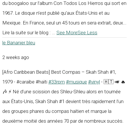
du boogaloo sur l’album Con Todos Los Hierros qui sort en
1967. Le disque n’est publié qu’aux États-Unis et au
Mexique. En France, seul un 45 tours en sera extrait, deux...
Lire la suite sur le blog :
...
See More
See Less
le Bananier bleu
2 weeks ago
[Afro Caribbean Beats] Best Compas – Skah Shah #1,
1979 - #caraïbe #haïti
#33rpm
#musique
#vinyl
- 🇭🇹 🎺 🔥
🎶 ⚡ Né d’une scission des Shleu-Shleu alors en tournée
aux États-Unis, Skah Shah #1 devient très rapidement l’un
des groupes phares du compas haïtien et marque la
deuxième moitié des années 70 par de nombreux succès.