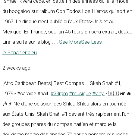
Ismael Rivera cède, en cette fin des années 60, à la mode
du boogaloo sur l’album Con Todos Los Hierros qui sort en
1967. Le disque n’est publié qu’aux États-Unis et au
Mexique. En France, seul un 45 tours en sera extrait, deux...
Lire la suite sur le blog :
...
See More
See Less
le Bananier bleu
2 weeks ago
[Afro Caribbean Beats] Best Compas – Skah Shah #1,
1979 - #caraïbe #haïti
#33rpm
#musique
#vinyl
- 🇭🇹 🎺 🔥
🎶 ⚡ Né d’une scission des Shleu-Shleu alors en tournée
aux États-Unis, Skah Shah #1 devient très rapidement l’un
des groupes phares du compas haïtien et marque la
deuxième moitié des années 70 par de nombreux succès.