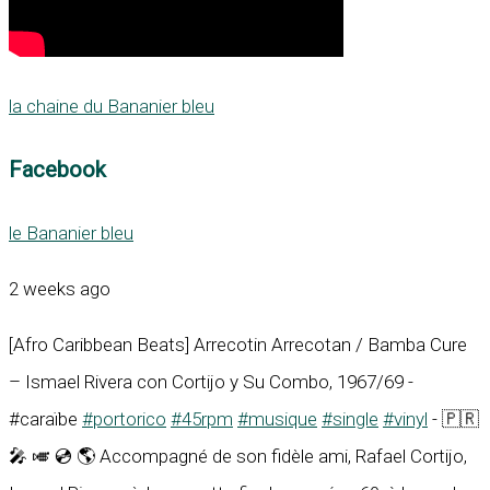
la chaine du Bananier bleu
Facebook
le Bananier bleu
2 weeks ago
[Afro Caribbean Beats] Arrecotin Arrecotan / Bamba Cure
– Ismael Rivera con Cortijo y Su Combo, 1967/69 -
#caraïbe
#portorico
#45rpm
#musique
#single
#vinyl
- 🇵🇷
🎤 🎺 💿 🌎 Accompagné de son fidèle ami, Rafael Cortijo,