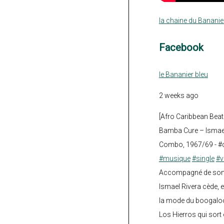
la chaine du Bananie
Facebook
le Bananier bleu
2 weeks ago
[Afro Caribbean Beat
Bamba Cure – Ismael
Combo, 1967/69 - #
#musique
#single
#v
Accompagné de son fi
Ismael Rivera cède, e
la mode du boogalo
Los Hierros qui sort 