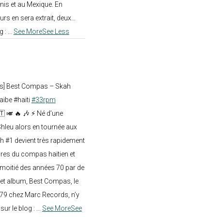
nis et au Mexique. En
rs en sera extrait, deux...
g :
...
See More
See Less
ts] Best Compas – Skah
aïbe #haïti
#33rpm
🇹 🎺 🔥 🎶 ⚡ Né d’une
hleu alors en tournée aux
h #1 devient très rapidement
res du compas haïtien et
moitié des années 70 par de
t album, Best Compas, le
979 chez Marc Records, n’y
e sur le blog :
...
See More
See