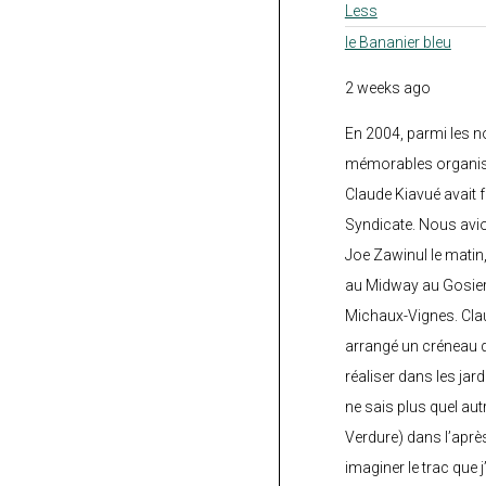
Less
le Bananier bleu
2 weeks ago
En 2004, parmi les 
mémorables organisé
Claude Kiavué avait f
Syndicate. Nous avi
Joe Zawinul le matin
au Midway au Gosier 
Michaux-Vignes. Clau
arrangé un créneau d’
réaliser dans les jard
ne sais plus quel autr
Verdure) dans l’après
imaginer le trac que j