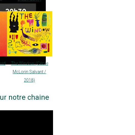
vid
The Window (Cécile
McLorin Salvant /
2018)
ur notre chaine