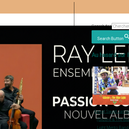
Search for:
Search Button
Au hasard sur l
Sweet Sweet Jama
(Gilzene & The Bl
Light Mento Band