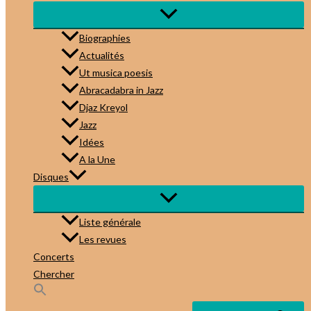
Biographies
Actualités
Ut musica poesis
Abracadabra in Jazz
Djaz Kreyol
Jazz
Idées
A la Une
Disques
Liste générale
Les revues
Concerts
Chercher