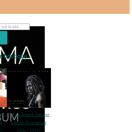
a boutique...
ica
Get On Board - DeLuxe
ue
Edition (Emmanuel
 /
Djob / 2017)