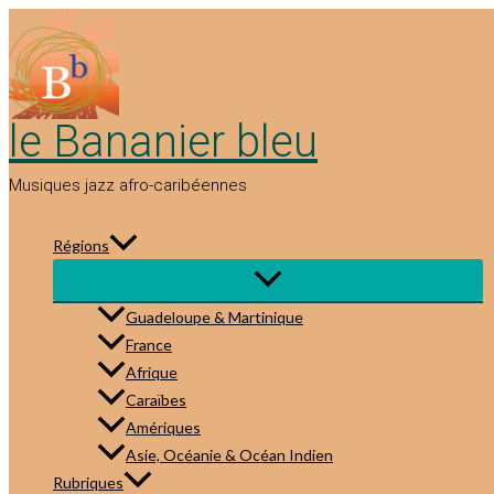
Aller
au
contenu
le Bananier bleu
Musiques jazz afro-caribéennes
Régions
Guadeloupe & Martinique
France
Afrique
Caraïbes
Amériques
Asie, Océanie & Océan Indien
Rubriques