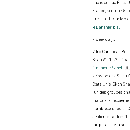
publié qu’aux États-U
France, seul un 45 tou
Lire la suite sur le blo
le Bananier bleu
2 weeks ago
[Afro Caribbean Bea
Shah #1, 1979 - #car
#musique
#vinyl
- 🇭
scission des Shleu-S
États-Unis, Skah Sha
l’un des groupes pha
marque la deuxième 
nombreux succès. Ce
septième, sorti en 1
fait pas... Lire la suit