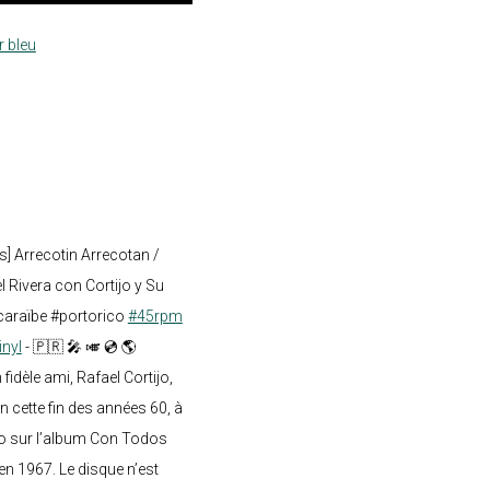
r bleu
s] Arrecotin Arrecotan /
 Rivera con Cortijo y Su
caraïbe #portorico
#45rpm
inyl
- 🇵🇷 🎤 🎺 💿 🌎
dèle ami, Rafael Cortijo,
n cette fin des années 60, à
o sur l’album Con Todos
en 1967. Le disque n’est