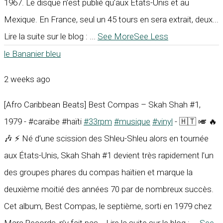
1967. Le disque n’est publié qu’aux États-Unis et au
Mexique. En France, seul un 45 tours en sera extrait, deux...
Lire la suite sur le blog :
...
See More
See Less
le Bananier bleu
2 weeks ago
[Afro Caribbean Beats] Best Compas – Skah Shah #1,
1979 - #caraïbe #haïti
#33rpm
#musique
#vinyl
- 🇭🇹 🎺 🔥
🎶 ⚡ Né d’une scission des Shleu-Shleu alors en tournée
aux États-Unis, Skah Shah #1 devient très rapidement l’un
des groupes phares du compas haïtien et marque la
deuxième moitié des années 70 par de nombreux succès.
Cet album, Best Compas, le septième, sorti en 1979 chez
Marc Records, n’y fait pas... Lire la suite sur le blog :
...
See