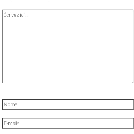
Écrivez
ici…
Nom*
E-
mail*