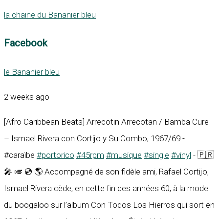
la chaine du Bananier bleu
Facebook
le Bananier bleu
2 weeks ago
[Afro Caribbean Beats] Arrecotin Arrecotan / Bamba Cure
– Ismael Rivera con Cortijo y Su Combo, 1967/69 -
#caraïbe
#portorico
#45rpm
#musique
#single
#vinyl
- 🇵🇷
🎤 🎺 💿 🌎 Accompagné de son fidèle ami, Rafael Cortijo,
Ismael Rivera cède, en cette fin des années 60, à la mode
du boogaloo sur l’album Con Todos Los Hierros qui sort en