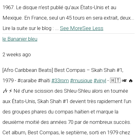
1967. Le disque n’est publié qu’aux États-Unis et au
Mexique. En France, seul un 45 tours en sera extrait, deux...
Lire la suite sur le blog :
...
See More
See Less
le Bananier bleu
2 weeks ago
[Afro Caribbean Beats] Best Compas – Skah Shah #1,
1979 - #caraïbe #haïti
#33rpm
#musique
#vinyl
- 🇭🇹 🎺 🔥
🎶 ⚡ Né d’une scission des Shleu-Shleu alors en tournée
aux États-Unis, Skah Shah #1 devient très rapidement l’un
des groupes phares du compas haïtien et marque la
deuxième moitié des années 70 par de nombreux succès.
Cet album, Best Compas, le septième, sorti en 1979 chez