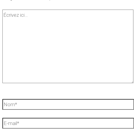
Écrivez
ici…
Nom*
E-
mail*