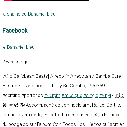
la chaine du Bananier bleu
Facebook
le Bananier bleu
2 weeks ago
[Afro Caribbean Beats] Arrecotin Arrecotan / Bamba Cure
– Ismael Rivera con Cortijo y Su Combo, 1967/69 -
#caraïbe #portorico
#45rpm
#musique
#single
#vinyl
- 🇵🇷
🎤 🎺 💿 🌎 Accompagné de son fidèle ami, Rafael Cortijo,
Ismael Rivera cède, en cette fin des années 60, à la mode
du boogaloo sur l’album Con Todos Los Hierros qui sort en