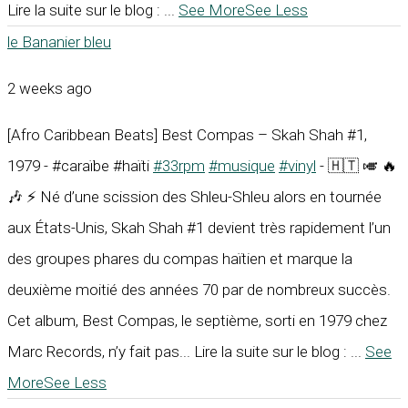
Lire la suite sur le blog :
...
See More
See Less
le Bananier bleu
2 weeks ago
[Afro Caribbean Beats] Best Compas – Skah Shah #1,
1979 - #caraïbe #haïti
#33rpm
#musique
#vinyl
- 🇭🇹 🎺 🔥
🎶 ⚡ Né d’une scission des Shleu-Shleu alors en tournée
aux États-Unis, Skah Shah #1 devient très rapidement l’un
des groupes phares du compas haïtien et marque la
deuxième moitié des années 70 par de nombreux succès.
Cet album, Best Compas, le septième, sorti en 1979 chez
Marc Records, n’y fait pas... Lire la suite sur le blog :
...
See
More
See Less