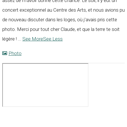
assez de m’avoir donné cette chance. Le soir, il y eut un
concert exceptionnel au Centre des Arts, et nous avions pu
de nouveau discuter dans les loges, où j’avais pris cette
photo. Merci pour tout cher Claude, et que la terre te soit
légère !
...
See More
See Less
Photo