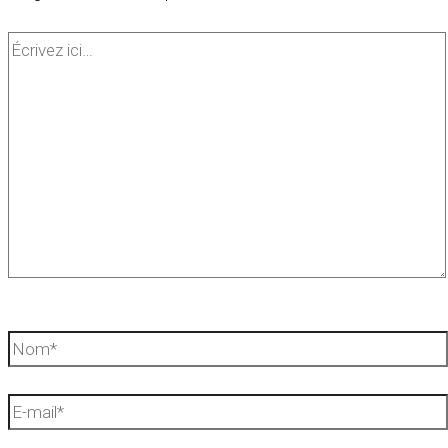
Écrivez
ici…
Nom*
E-
mail*