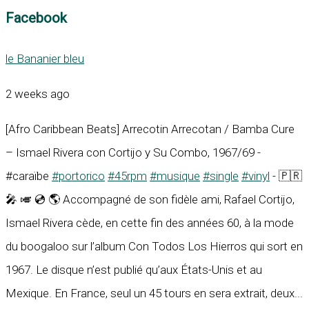
Facebook
le Bananier bleu
2 weeks ago
[Afro Caribbean Beats] Arrecotin Arrecotan / Bamba Cure
– Ismael Rivera con Cortijo y Su Combo, 1967/69 -
#caraïbe
#portorico
#45rpm
#musique
#single
#vinyl
- 🇵🇷
🎤 🎺 💿 🌎 Accompagné de son fidèle ami, Rafael Cortijo,
Ismael Rivera cède, en cette fin des années 60, à la mode
du boogaloo sur l’album Con Todos Los Hierros qui sort en
1967. Le disque n’est publié qu’aux États-Unis et au
Mexique. En France, seul un 45 tours en sera extrait, deux...