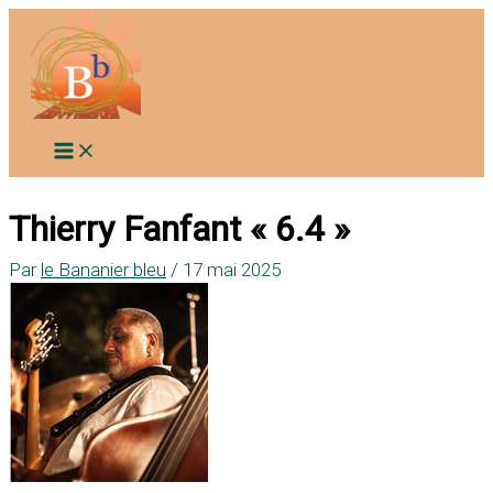
Aller
au
contenu
Thierry Fanfant « 6.4 »
Par
le Bananier bleu
/
17 mai 2025