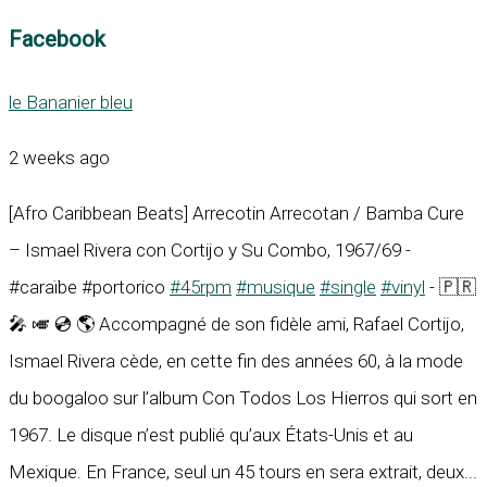
Facebook
le Bananier bleu
2 weeks ago
[Afro Caribbean Beats] Arrecotin Arrecotan / Bamba Cure
– Ismael Rivera con Cortijo y Su Combo, 1967/69 -
#caraïbe #portorico
#45rpm
#musique
#single
#vinyl
- 🇵🇷
🎤 🎺 💿 🌎 Accompagné de son fidèle ami, Rafael Cortijo,
Ismael Rivera cède, en cette fin des années 60, à la mode
du boogaloo sur l’album Con Todos Los Hierros qui sort en
1967. Le disque n’est publié qu’aux États-Unis et au
Mexique. En France, seul un 45 tours en sera extrait, deux...