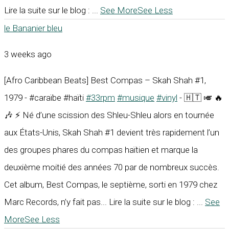
Lire la suite sur le blog :
...
See More
See Less
le Bananier bleu
3 weeks ago
[Afro Caribbean Beats] Best Compas – Skah Shah #1,
1979 - #caraïbe #haïti
#33rpm
#musique
#vinyl
- 🇭🇹 🎺 🔥
🎶 ⚡ Né d’une scission des Shleu-Shleu alors en tournée
aux États-Unis, Skah Shah #1 devient très rapidement l’un
des groupes phares du compas haïtien et marque la
deuxième moitié des années 70 par de nombreux succès.
Cet album, Best Compas, le septième, sorti en 1979 chez
Marc Records, n’y fait pas... Lire la suite sur le blog :
...
See
More
See Less