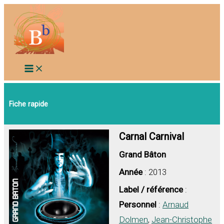
Aller
au
contenu
Fiche rapide
Carnal Carnival
Grand Bâton
Année
: 2013
Label / référence
:
Personnel
:
Arnaud
Dolmen
,
Jean-Christophe