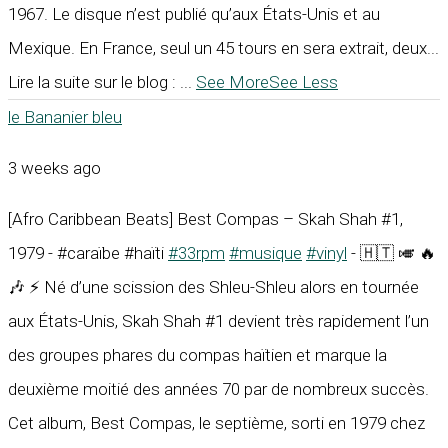
1967. Le disque n’est publié qu’aux États-Unis et au
Mexique. En France, seul un 45 tours en sera extrait, deux...
Lire la suite sur le blog :
...
See More
See Less
le Bananier bleu
3 weeks ago
[Afro Caribbean Beats] Best Compas – Skah Shah #1,
1979 - #caraïbe #haïti
#33rpm
#musique
#vinyl
- 🇭🇹 🎺 🔥
🎶 ⚡ Né d’une scission des Shleu-Shleu alors en tournée
aux États-Unis, Skah Shah #1 devient très rapidement l’un
des groupes phares du compas haïtien et marque la
deuxième moitié des années 70 par de nombreux succès.
Cet album, Best Compas, le septième, sorti en 1979 chez