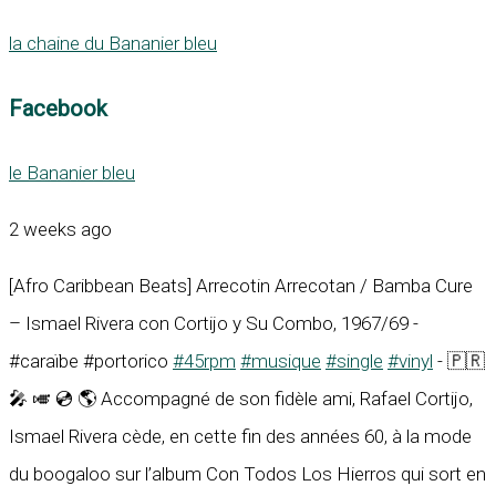
la chaine du Bananier bleu
Facebook
le Bananier bleu
2 weeks ago
[Afro Caribbean Beats] Arrecotin Arrecotan / Bamba Cure
– Ismael Rivera con Cortijo y Su Combo, 1967/69 -
#caraïbe #portorico
#45rpm
#musique
#single
#vinyl
- 🇵🇷
🎤 🎺 💿 🌎 Accompagné de son fidèle ami, Rafael Cortijo,
Ismael Rivera cède, en cette fin des années 60, à la mode
du boogaloo sur l’album Con Todos Los Hierros qui sort en