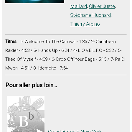
Maillard
,
Olivier Juste
,
Stéphane Huchard
,
Thierry Arpino
Titres
: 1- Welcome To The Carnival - 1:35 / 2- Caribbean
Raider - 4:53 / 3- Hands Up - 6:24 / 4- L.O.V.E.L.F.O - 5:32 / 5-
Tired Of Myself - 4:09 / 6- Drop Off Your Bags - 5:15 / 7- Pa Di
Mwen - 4:51 / 8- Idemdito - 7:54
Pour aller plus loin...
Grand-Baton à New York