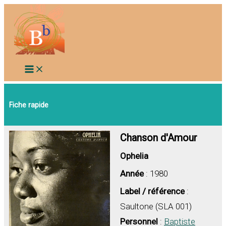
Aller
au
contenu
Fiche rapide
Chanson d'Amour
Ophelia
Année
: 1980
Label / référence
:
Saultone (SLA 001)
Personnel
:
Baptiste