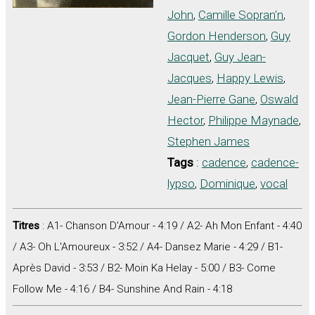
John
,
Camille Sopran'n
,
Gordon Henderson
,
Guy
Jacquet
,
Guy Jean-
Jacques
,
Happy Lewis
,
Jean-Pierre Gane
,
Oswald
Hector
,
Philippe Maynade
,
Stephen James
Tags
:
cadence
,
cadence-
lypso
,
Dominique
,
vocal
Titres
: A1- Chanson D'Amour - 4:19 / A2- Ah Mon Enfant - 4:40
/ A3- Oh L'Amoureux - 3:52 / A4- Dansez Marie - 4:29 / B1-
Après David - 3:53 / B2- Moin Ka Helay - 5:00 / B3- Come
Follow Me - 4:16 / B4- Sunshine And Rain - 4:18