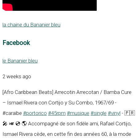
la chaine du Bananier bleu
Facebook
le Bananier bleu
2 weeks ago
[Afro Caribbean Beats] Arrecotin Arrecotan / Bamba Cure
– Ismael Rivera con Cortijo y Su Combo, 1967/69 -
#caraïbe
#portorico
#45rpm
#musique
#single
#vinyl
- 🇵🇷
🎤 🎺 💿 🌎 Accompagné de son fidèle ami, Rafael Cortijo,
Ismael Rivera cède, en cette fin des années 60, à la mode