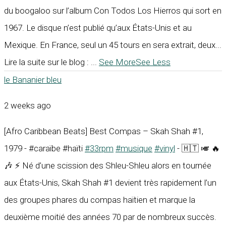
du boogaloo sur l’album Con Todos Los Hierros qui sort en
1967. Le disque n’est publié qu’aux États-Unis et au
Mexique. En France, seul un 45 tours en sera extrait, deux...
Lire la suite sur le blog :
...
See More
See Less
le Bananier bleu
2 weeks ago
[Afro Caribbean Beats] Best Compas – Skah Shah #1,
1979 - #caraïbe #haïti
#33rpm
#musique
#vinyl
- 🇭🇹 🎺 🔥
🎶 ⚡ Né d’une scission des Shleu-Shleu alors en tournée
aux États-Unis, Skah Shah #1 devient très rapidement l’un
des groupes phares du compas haïtien et marque la
deuxième moitié des années 70 par de nombreux succès.