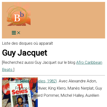
Aller
au
contenu
Liste des disques où apparaît
Guy Jacquet
[Recherchez aussi Guy Jacquet sur le blog
Afro Caribbean
Beats
]
Ti Seles
(Ti Seles, 1982)
. Avec Alexandre Adon,
France-Lise Olivier, King Klero, Manès Nerplat, Guy
Jacquet, Gérard Pommer, Michel Halley, Aurélien
Celeste