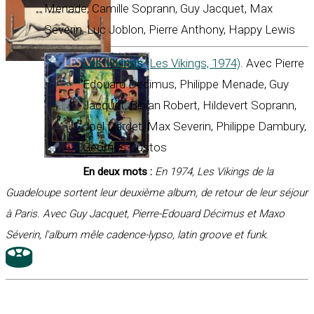
Menade, Camille Soprann, Guy Jacquet, Max
Severin, Luc Joblon, Pierre Anthony, Happy Lewis
Les Vikings
(Les Vikings, 1974)
. Avec Pierre
Edouard Decimus, Philippe Menade, Guy
Jacquet, Bibian Robert, Hildevert Soprann,
Joel Dardet, Max Severin, Philippe Dambury,
Georges Custos
En deux mots :
En 1974, Les Vikings de la
Guadeloupe sortent leur deuxième album, de retour de leur séjour
à Paris. Avec Guy Jacquet, Pierre-Edouard Décimus et Maxo
Séverin, l'album mêle cadence-lypso, latin groove et funk.