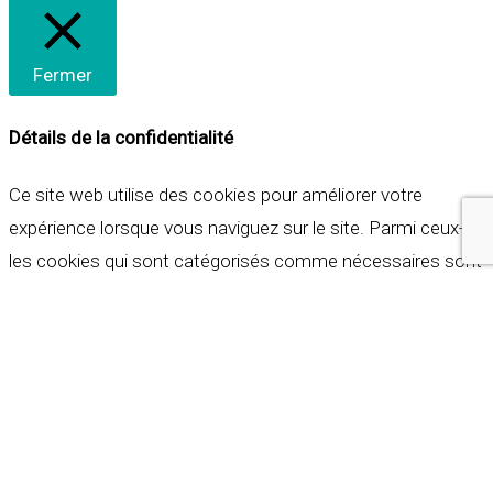
Fermer
Détails de la confidentialité
Ce site web utilise des cookies pour améliorer votre
expérience lorsque vous naviguez sur le site. Parmi ceux-ci,
les cookies qui sont catégorisés comme nécessaires sont
stockés sur votre navigateur car ils sont essentiels pour
les fonctionnalités de base du site web. Nous utilisons
également des cookies tiers qui nous aident à analyser et à
comprendre comment vous utilisez ce site web. Ces
cookies ne seront stockés dans votre navigateur qu'avec
votre consentement. Vous avez également la possibilité de
refuser ces cookies. Mais la désactivation de certains de