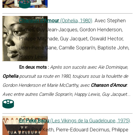
Chanson d'Amour
(Ophelia, 1980)
. Avec Stephen
James, Guy Jean-Jacques, Gordon Henderson,
Philippe Maynade, Guy Jacquet, Oswald Hector,
Jean-Pierre Gane, Camille Sopran'n, Baptiste John,
Happy Lewis
En deux mots :
Après son succès avec Aïe Dominique,
Ophelia
poursuit sa route en 1980, toujours sous la houlette de
Gordon Henderson et Marie McCarthy, avec
Chanson d'Amour
.
Avec entre autres Camille Sopran'n, Happy Lewis, Guy Jacquet...
En Peke Baou
(Les Vikings de la Guadeloupe, 1975)
.
Avec Paul Keith, Pierre-Edouard Decimus, Philippe