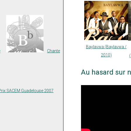
Baylavwa (Baylavwa /
e
Chante
2010)
Au hasard sur n
Prix SACEM Guadeloupe 2007