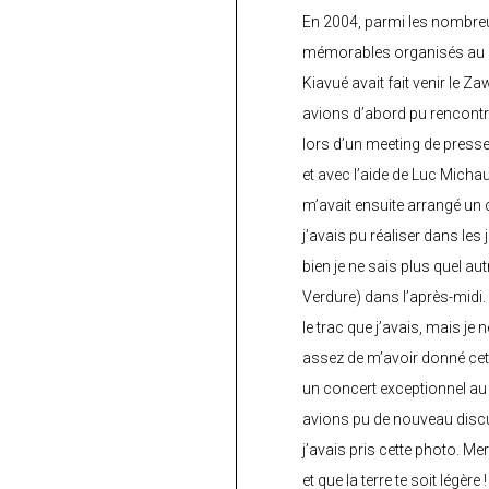
En 2004, parmi les nombre
mémorables organisés au C
Kiavué avait fait venir le Z
avions d’abord pu rencontr
lors d’un meeting de press
et avec l’aide de Luc Micha
m’avait ensuite arrangé un 
j’avais pu réaliser dans les
bien je ne sais plus quel aut
Verdure) dans l’après-midi.
le trac que j’avais, mais je 
assez de m’avoir donné cette
un concert exceptionnel au 
avions pu de nouveau discu
j’avais pris cette photo. Me
et que la terre te soit légère 