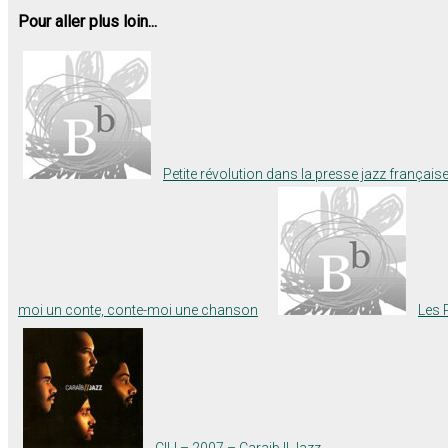
Pour aller plus loin...
Petite révolution dans la presse jazz français
moi un conte, conte-moi une chanson
Les 
CIIJ – 2007 – Caraib II Jazz