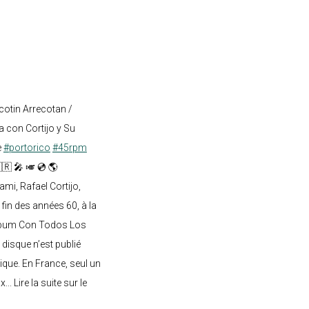
cotin Arrecotan /
 con Cortijo y Su
e
#portorico
#45rpm
🇷 🎤 🎺 💿 🌎
mi, Rafael Cortijo,
 fin des années 60, à la
lbum Con Todos Los
 disque n’est publié
ique. En France, seul un
.. Lire la suite sur le