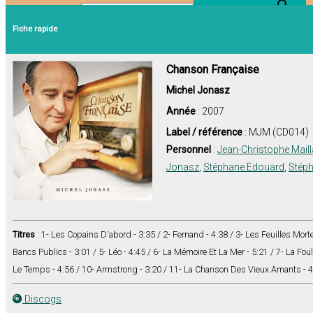
Search Button
Search for:
Fiche rapide
Chanson Française
Michel Jonasz
Année
: 2007
Label / référence
: MJM (CD014)
Personnel
:
Jean-Christophe Maill
Jonasz
,
Stéphane Edouard
,
Stép
Titres
: 1- Les Copains D'abord - 3:35 / 2- Fernand - 4:38 / 3- Les Feuilles Mor
Bancs Publics - 3:01 / 5- Léo - 4:45 / 6- La Mémoire Et La Mer - 5:21 / 7- La Foule
Le Temps - 4:56 / 10- Armstrong - 3:20 / 11- La Chanson Des Vieux Amants - 4
Discogs