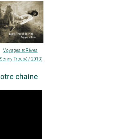
Voyages et Rêves
(Sonny Troupé / 2013)
otre chaine