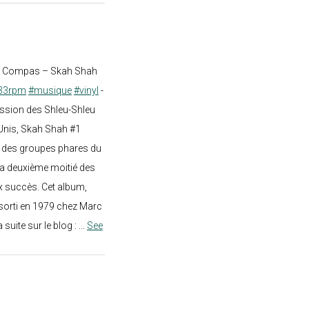
st Compas – Skah Shah
33rpm
#musique
#vinyl
-
ission des Shleu-Shleu
-Unis, Skah Shah #1
un des groupes phares du
a deuxième moitié des
 succès. Cet album,
sorti en 1979 chez Marc
a suite sur le blog :
...
See