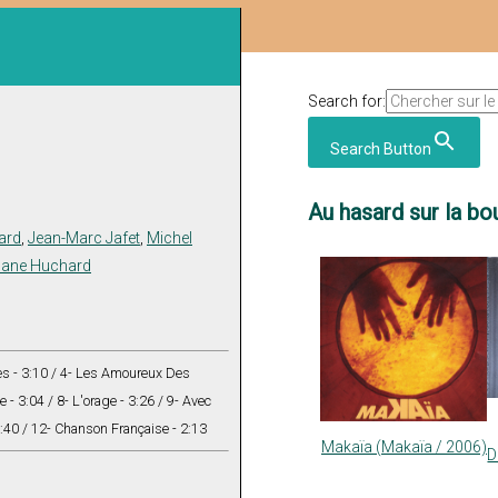
Search for:
Search Button
Au hasard sur la bou
ard
,
Jean-Marc Jafet
,
Michel
hane Huchard
tes - 3:10 / 4- Les Amoureux Des
 - 3:04 / 8- L'orage - 3:26 / 9- Avec
:40 / 12- Chanson Française - 2:13
Makaïa (Makaïa / 2006)
D