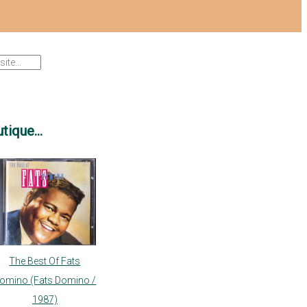
tique...
The Best Of Fats
omino (Fats Domino /
1987)