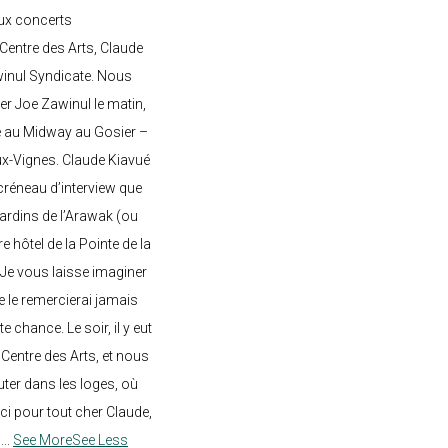
ux concerts
entre des Arts, Claude
awinul Syndicate. Nous
er Joe Zawinul le matin,
e au Midway au Gosier –
ux-Vignes. Claude Kiavué
créneau d’interview que
 jardins de l’Arawak (ou
re hôtel de la Pointe de la
 Je vous laisse imaginer
ne le remercierai jamais
 chance. Le soir, il y eut
Centre des Arts, et nous
ter dans les loges, où
rci pour tout cher Claude,
!
...
See More
See Less