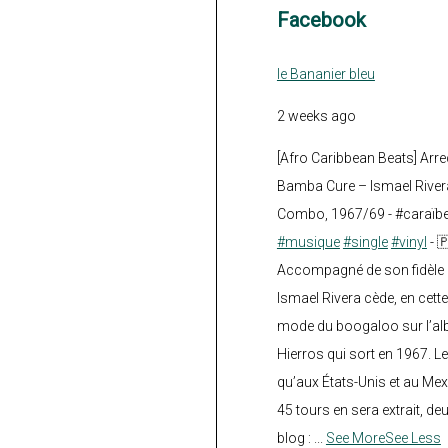
Facebook
le Bananier bleu
2 weeks ago
[Afro Caribbean Beats] Arre
Bamba Cure – Ismael Rivera
Combo, 1967/69 - #caraïb
#musique
#single
#vinyl
- 
Accompagné de son fidèle a
Ismael Rivera cède, en cette
mode du boogaloo sur l’a
Hierros qui sort en 1967. Le
qu’aux États-Unis et au Mex
45 tours en sera extrait, deux.
blog :
...
See More
See Less