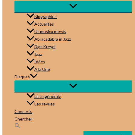
Biographies
Actualités
Ut musica poesis
Abracadabra in Jazz
Djaz Kreyol
Jazz
Idées
A la Une
Disques
Liste générale
Les revues
Concerts
Chercher