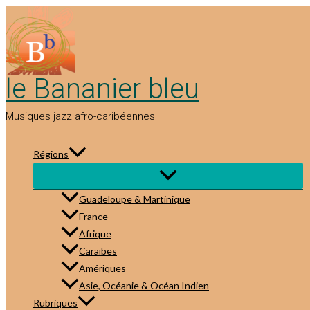
Aller
au
contenu
le Bananier bleu
Musiques jazz afro-caribéennes
Régions
Guadeloupe & Martinique
France
Afrique
Caraïbes
Amériques
Asie, Océanie & Océan Indien
Rubriques