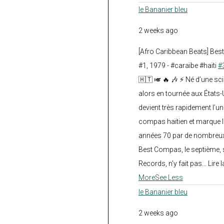
le Bananier bleu
2 weeks ago
[Afro Caribbean Beats] Be
#1, 1979 - #caraïbe #haïti
#
🇭🇹 🎺 🔥 🎶 ⚡ Né d’une sc
alors en tournée aux États
devient très rapidement l’
compas haïtien et marque l
années 70 par de nombreux
Best Compas, le septième, 
Records, n’y fait pas... Lire l
More
See Less
le Bananier bleu
2 weeks ago