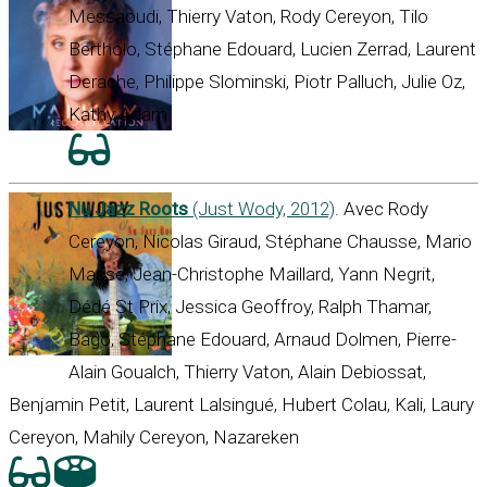
Messaoudi, Thierry Vaton, Rody Cereyon, Tilo
Bertholo, Stéphane Edouard, Lucien Zerrad, Laurent
Derache, Philippe Slominski, Piotr Palluch, Julie Oz,
Kathy Adam
Nu Jazz Roots
(Just Wody, 2012)
. Avec Rody
Cereyon, Nicolas Giraud, Stéphane Chausse, Mario
Masse, Jean-Christophe Maillard, Yann Negrit,
Dédé St Prix, Jessica Geoffroy, Ralph Thamar,
Bago, Stéphane Edouard, Arnaud Dolmen, Pierre-
Alain Goualch, Thierry Vaton, Alain Debiossat,
Benjamin Petit, Laurent Lalsingué, Hubert Colau, Kali, Laury
Cereyon, Mahily Cereyon, Nazareken