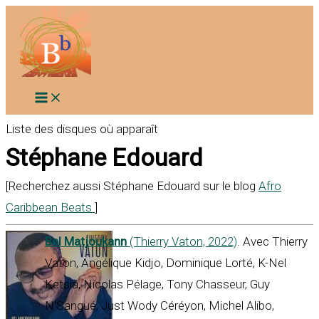
Aller
au
contenu
Liste des disques où apparaît
Stéphane Edouard
[Recherchez aussi Stéphane Edouard sur le blog
Afro
Caribbean Beats
]
Bel Matjoukann
(Thierry Vaton, 2022)
. Avec Thierry
Vaton, Angélique Kidjo, Dominique Lorté, K-Nel
Ketsia, Nicolas Pélage, Tony Chasseur, Guy
N'Sangué, Just Wody Céréyon, Michel Alibo,