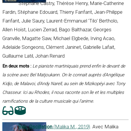
Stéphane Castry, Thérèse Henry, Marie-Catherine
Fardin, Stéphane Edouard, Thierry Fanfant, Jean-Philippe
Fanfant, Julie Saury, Laurent-Emmanuel 'Tilo' Bertholo,
Allen Hoïst, Lucien Zerrad, Bago Balthazar, Georges
Granville, Magatte Saw, Michael Elgbede, Irving Acao,
Adelaïde Songeons, Clément Janinet, Gabrielle Lafait,
Guillaume Latil, Johan Renard
En deux mots :
Le pianiste martiniquais prend enfin le devant de
la scène avec Bel Matjoukann. On le connait auprès d’Angélique
Kidjo, de Malavoi, d’Andy Narell, au sein de Mizikopéyi avec Tony
Chasseur. Ici au Rhodes, il nous raconte son île et les multiples
ramifications de la culture musicale qui l’anime.
Rec. Oscillation
(Malika M., 2019)
. Avec Malika