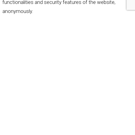
functionalities and security features of the website,
anonymously.
Cookie
Durée
Description
This cookie is set by GDPR
Cookie Consent plugin. The
cookielawinfo-
11
cookie is used to store the
checkbox-analytics
months
user consent for the
cookies in the category
"Analytics".
The cookie is set by GDPR
cookie consent to record
cookielawinfo-
11
the user consent for the
checkbox-functional
months
cookies in the category
"Functional".
This cookie is set by GDPR