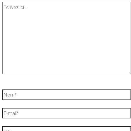
Écrivez
ici…
Nom*
E-
mail*
Site