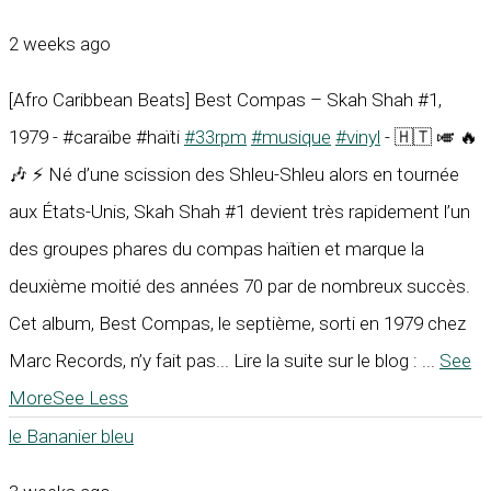
2 weeks ago
[Afro Caribbean Beats] Best Compas – Skah Shah #1,
1979 - #caraïbe #haïti
#33rpm
#musique
#vinyl
- 🇭🇹 🎺 🔥
🎶 ⚡ Né d’une scission des Shleu-Shleu alors en tournée
aux États-Unis, Skah Shah #1 devient très rapidement l’un
des groupes phares du compas haïtien et marque la
deuxième moitié des années 70 par de nombreux succès.
Cet album, Best Compas, le septième, sorti en 1979 chez
Marc Records, n’y fait pas... Lire la suite sur le blog :
...
See
More
See Less
le Bananier bleu