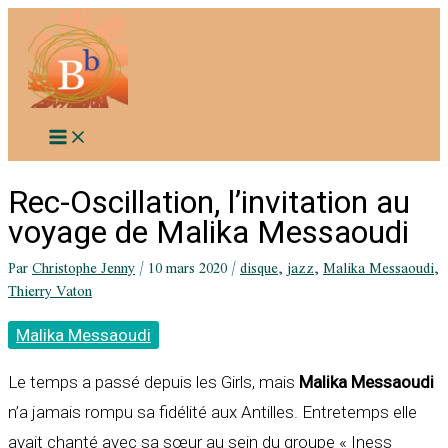
Aller
au
contenu
Rec-Oscillation, l’invitation au
voyage de Malika Messaoudi
Par
Christophe Jenny
/
10 mars 2020
/
disque
,
jazz
,
Malika Messaoudi
,
Thierry Vaton
Malika Messaoudi
Le temps a passé depuis les Girls, mais
Malika Messaoudi
n’a jamais rompu sa fidélité aux Antilles. Entretemps elle
avait chanté avec sa sœur au sein du groupe « Iness