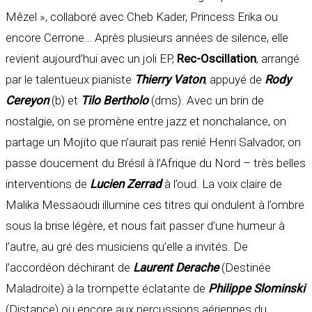
Mêzel », collaboré avec Cheb Kader, Princess Erika ou
encore Cerrone… Après plusieurs années de silence, elle
revient aujourd’hui avec un joli EP,
Rec-Oscillation
, arrangé
par le talentueux pianiste
Thierry Vaton
, appuyé de
Rody
Cereyon
(b) et
Tilo Bertholo
(dms). Avec un brin de
nostalgie, on se promène entre jazz et nonchalance, on
partage un Mojito que n’aurait pas renié Henri Salvador, on
passe doucement du Brésil à l’Afrique du Nord – très belles
interventions de
Lucien Zerrad
à l’oud. La voix claire de
Malika Messaoudi illumine ces titres qui ondulent à l’ombre
sous la brise légère, et nous fait passer d’une humeur à
l’autre, au gré des musiciens qu’elle a invités. De
l’accordéon déchirant de
Laurent Derache
(Destinée
Maladroite) à la trompette éclatante de
Philippe Slominski
(Distance) ou encore aux percussions aériennes du