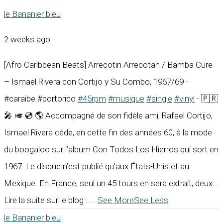
le Bananier bleu
2 weeks ago
[Afro Caribbean Beats] Arrecotin Arrecotan / Bamba Cure
– Ismael Rivera con Cortijo y Su Combo, 1967/69 -
#caraïbe #portorico
#45rpm
#musique
#single
#vinyl
- 🇵🇷
🎤 🎺 💿 🌎 Accompagné de son fidèle ami, Rafael Cortijo,
Ismael Rivera cède, en cette fin des années 60, à la mode
du boogaloo sur l’album Con Todos Los Hierros qui sort en
1967. Le disque n’est publié qu’aux États-Unis et au
Mexique. En France, seul un 45 tours en sera extrait, deux...
Lire la suite sur le blog :
...
See More
See Less
le Bananier bleu