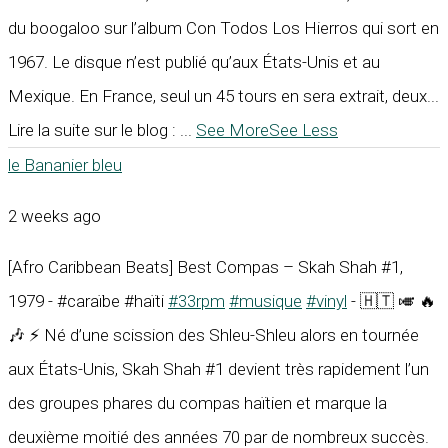
du boogaloo sur l’album Con Todos Los Hierros qui sort en
1967. Le disque n’est publié qu’aux États-Unis et au
Mexique. En France, seul un 45 tours en sera extrait, deux...
Lire la suite sur le blog :
...
See More
See Less
le Bananier bleu
2 weeks ago
[Afro Caribbean Beats] Best Compas – Skah Shah #1,
1979 - #caraïbe #haïti
#33rpm
#musique
#vinyl
- 🇭🇹 🎺 🔥
🎶 ⚡ Né d’une scission des Shleu-Shleu alors en tournée
aux États-Unis, Skah Shah #1 devient très rapidement l’un
des groupes phares du compas haïtien et marque la
deuxième moitié des années 70 par de nombreux succès.