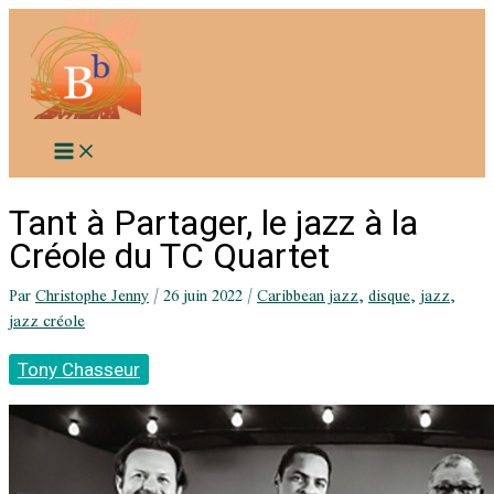
Aller
au
contenu
Tant à Partager, le jazz à la
Créole du TC Quartet
Par
Christophe Jenny
/
26 juin 2022
/
Caribbean jazz
,
disque
,
jazz
,
jazz créole
Tony Chasseur