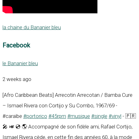
la chaine du Bananier bleu
Facebook
le Bananier bleu
2 weeks ago
[Afro Caribbean Beats] Arrecotin Arrecotan / Bamba Cure
– Ismael Rivera con Cortijo y Su Combo, 1967/69 -
#caraïbe
#portorico
#45rpm
#musique
#single
#vinyl
- 🇵🇷
🎤 🎺 💿 🌎 Accompagné de son fidèle ami, Rafael Cortijo,
Ismael Rivera cède, en cette fin des années 60, à la mode