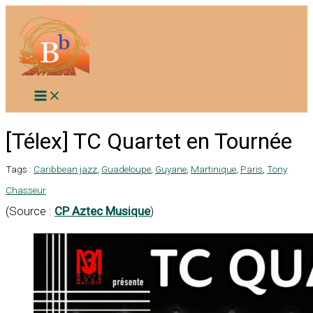
Aller
au
contenu
[Télex] TC Quartet en Tournée
Tags :
Caribbean jazz
,
Guadeloupe
,
Guyane
,
Martinique
,
Paris
,
Tony
Chasseur
(Source :
CP Aztec Musique
)