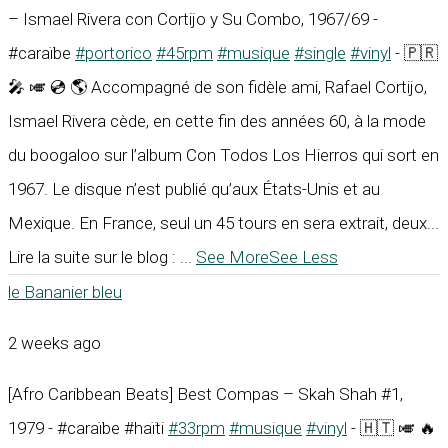
– Ismael Rivera con Cortijo y Su Combo, 1967/69 -
#caraïbe
#portorico
#45rpm
#musique
#single
#vinyl
- 🇵🇷
🎤 🎺 💿 🌎 Accompagné de son fidèle ami, Rafael Cortijo,
Ismael Rivera cède, en cette fin des années 60, à la mode
du boogaloo sur l’album Con Todos Los Hierros qui sort en
1967. Le disque n’est publié qu’aux États-Unis et au
Mexique. En France, seul un 45 tours en sera extrait, deux...
Lire la suite sur le blog :
...
See More
See Less
le Bananier bleu
2 weeks ago
[Afro Caribbean Beats] Best Compas – Skah Shah #1,
1979 - #caraïbe #haïti
#33rpm
#musique
#vinyl
- 🇭🇹 🎺 🔥