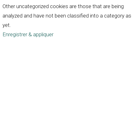
Other uncategorized cookies are those that are being
analyzed and have not been classified into a category as
yet.
Enregistrer & appliquer
Défiler
vers
le
haut