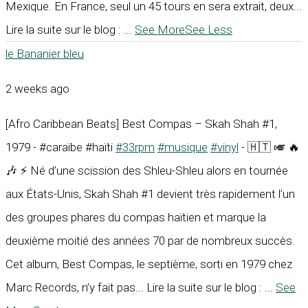
Mexique. En France, seul un 45 tours en sera extrait, deux...
Lire la suite sur le blog :
...
See More
See Less
le Bananier bleu
2 weeks ago
[Afro Caribbean Beats] Best Compas – Skah Shah #1,
1979 - #caraïbe #haïti
#33rpm
#musique
#vinyl
- 🇭🇹 🎺 🔥
🎶 ⚡ Né d’une scission des Shleu-Shleu alors en tournée
aux États-Unis, Skah Shah #1 devient très rapidement l’un
des groupes phares du compas haïtien et marque la
deuxième moitié des années 70 par de nombreux succès.
Cet album, Best Compas, le septième, sorti en 1979 chez
Marc Records, n’y fait pas... Lire la suite sur le blog :
...
See