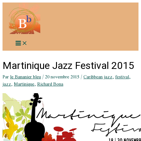
Aller
au
contenu
Martinique Jazz Festival 2015
Par
le Bananier bleu
/
20 novembre 2015
/
Caribbean jazz
,
festival
,
jazz
,
Martinique
,
Richard Bona