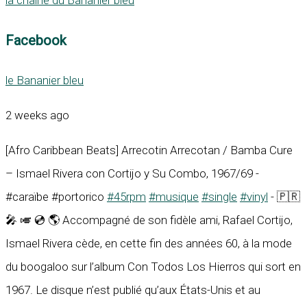
la chaine du Bananier bleu
Facebook
le Bananier bleu
2 weeks ago
[Afro Caribbean Beats] Arrecotin Arrecotan / Bamba Cure
– Ismael Rivera con Cortijo y Su Combo, 1967/69 -
#caraïbe #portorico
#45rpm
#musique
#single
#vinyl
- 🇵🇷
🎤 🎺 💿 🌎 Accompagné de son fidèle ami, Rafael Cortijo,
Ismael Rivera cède, en cette fin des années 60, à la mode
du boogaloo sur l’album Con Todos Los Hierros qui sort en
1967. Le disque n’est publié qu’aux États-Unis et au