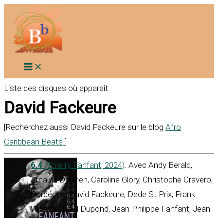
Aller
au
contenu
Liste des disques où apparaît
David Fackeure
[Recherchez aussi David Fackeure sur le blog
Afro
Caribbean Beats
]
6.4
(Thierry Fanfant, 2024)
. Avec Andy Berald,
Arnauld Dolmen, Caroline Glory, Christophe Cravero,
Cordéone, David Fackeure, Dede St Prix, Frank
Woeste, Fred Dupond, Jean-Philippe Fanfant, Jean-