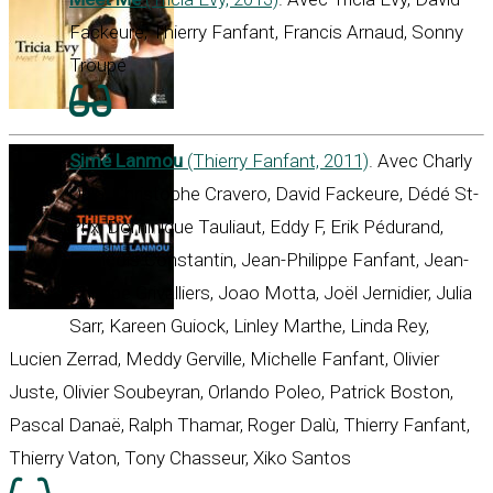
Fackeure, Thierry Fanfant, Francis Arnaud, Sonny
Troupé
Simé Lanmou
(Thierry Fanfant, 2011)
. Avec Charly
Obin, Christophe Cravero, David Fackeure, Dédé St-
Prix, Dominique Tauliaut, Eddy F, Erik Pédurand,
François Constantin, Jean-Philippe Fanfant, Jean-
Philippe Grivalliers, Joao Motta, Joël Jernidier, Julia
Sarr, Kareen Guiock, Linley Marthe, Linda Rey,
Lucien Zerrad, Meddy Gerville, Michelle Fanfant, Olivier
Juste, Olivier Soubeyran, Orlando Poleo, Patrick Boston,
Pascal Danaë, Ralph Thamar, Roger Dalù, Thierry Fanfant,
Thierry Vaton, Tony Chasseur, Xiko Santos