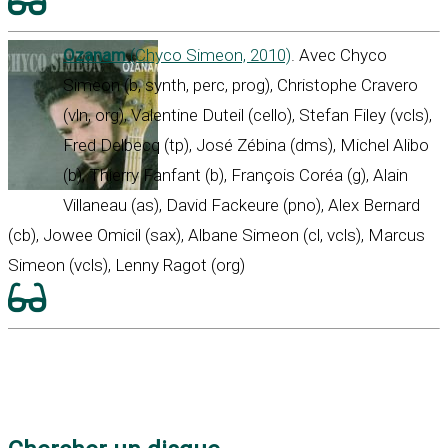
Ozanam
(Chyco Simeon, 2010)
. Avec Chyco
Simeon (b, synth, perc, prog), Christophe Cravero
(vln, org), Valentine Duteil (cello), Stefan Filey (vcls),
Fred Delbecq (tp), José Zébina (dms), Michel Alibo
(b), Thierry Fanfant (b), François Coréa (g), Alain
Villaneau (as), David Fackeure (pno), Alex Bernard
(cb), Jowee Omicil (sax), Albane Simeon (cl, vcls), Marcus
Simeon (vcls), Lenny Ragot (org)