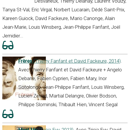
Desvarieux, Thierry Delanay, Laurent Voulzy,
Tanya St-Val, Eric Virgal, Norbert Lucarain, Dédé Saint-Prix,
Kareen Guiock, David Fackeure, Mario Canonge, Alain
Jean-Marie, Louis Winsberg, Jean-Philippe Fanfant, Joël
Jernidier...
Frères
(Thierry Fanfant et David Fackeure, 2014)
.
Avec Thierry Fanfant et David Fackeure + Angelo
Debarre, Fabien Cyprien, Fabien Mary, Inor
Sotolongo, Jean-Philippe Fanfant, Louis Winsberg,
Lucien Zerrad, Martial Delangre, Olivier Bodson,
Philippe Slominski, Thibault Hien, Vincent Segal
Meet Me
(Tricia Evy, 2013)
. Avec Tricia Evy, David