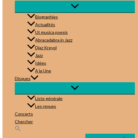
Biographies
Actualités
Ut musica poesis
Abracadabra in Jazz
Djaz Kreyol
Jazz
Idées
A la Une
Disques
Liste générale
Les revues
Concerts
Chercher