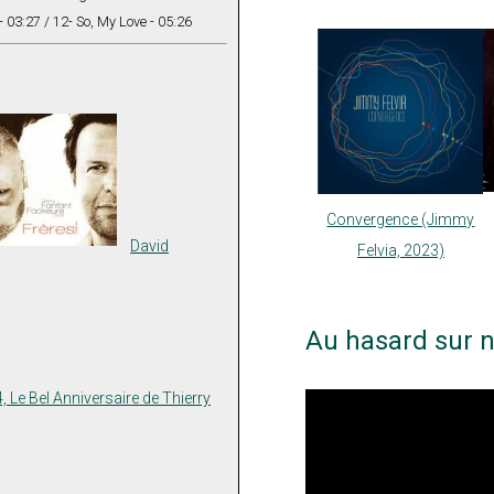
- 03:27 / 12- So, My Love - 05:26
Convergence (Jimmy
David
Felvia, 2023)
Au hasard sur n
4, Le Bel Anniversaire de Thierry