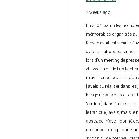
2 weeks ago
En 2004, parmi les nombre
mémorables organisés au C
Kiavué avait fait venir le Z
avions d’abord pu rencontr
lors d’un meeting de press
et avec l’aide de Luc Micha
m’avait ensuite arrangé un 
j’avais pu réaliser dans les
bien je ne sais plus quel aut
Verdure) dans l’après-midi.
le trac que j’avais, mais je 
assez de m’avoir donné cette
un concert exceptionnel au 
avions pu de nouveau discu