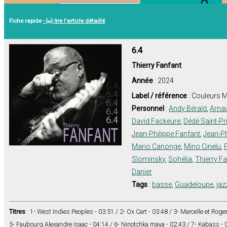
Search Button
Search for:
Fiche rapide
-
lire l'article détaillé
6.4
Thierry Fanfant
Année
: 2024
Label / référence
: Couleurs M
Personnel
:
Andy Bérald
,
Arna
David Fackeure
,
Dédé Saint-Pr
Jean-Philippe Fanfant
,
Jean-Phi
Mario Canonge
,
Mino Cinelu
,
Slominsky
,
Sohélia
,
Thierry F
Danier
Tags
:
basse
,
Guadeloupe
,
jaz
Titres
: 1- West Indies Peoples - 03:51 / 2- Ox Cart - 03:48 / 3- Marcelle et Roger
5- Faubourg Alexandre Isaac - 04:14 / 6- Ninotchka maya - 02:43 / 7- Kabass - 0