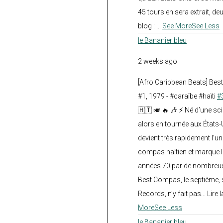
45 tours en sera extrait, deux.
blog :
...
See More
See Less
le Bananier bleu
2 weeks ago
[Afro Caribbean Beats] Be
#1, 1979 - #caraïbe #haïti
#
🇭🇹 🎺 🔥 🎶 ⚡ Né d’une sc
alors en tournée aux États
devient très rapidement l’
compas haïtien et marque l
années 70 par de nombreux
Best Compas, le septième, 
Records, n’y fait pas... Lire l
More
See Less
le Bananier bleu