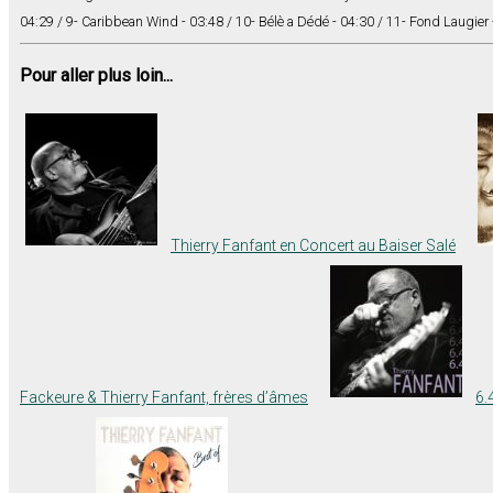
04:29 / 9- Caribbean Wind - 03:48 / 10- Bélè a Dédé - 04:30 / 11- Fond Laugier 
Pour aller plus loin...
Thierry Fanfant en Concert au Baiser Salé
Fackeure & Thierry Fanfant, frères d’âmes
6.