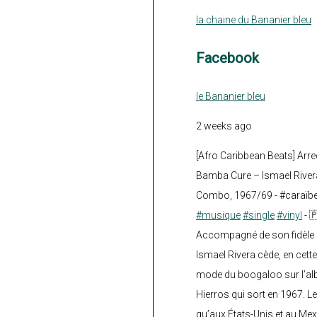
la chaine du Bananier bleu
Facebook
le Bananier bleu
2 weeks ago
[Afro Caribbean Beats] Arre
Bamba Cure – Ismael Rivera
Combo, 1967/69 - #caraïb
#musique
#single
#vinyl
- 
Accompagné de son fidèle a
Ismael Rivera cède, en cette
mode du boogaloo sur l’a
Hierros qui sort en 1967. Le
qu’aux États-Unis et au Mex