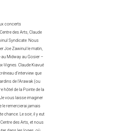
ux concerts
entre des Arts, Claude
awinul Syndicate. Nous
er Joe Zawinul le matin,
e au Midway au Gosier –
ux-Vignes. Claude Kiavué
créneau d’interview que
 jardins de l’Arawak (ou
re hôtel de la Pointe de la
 Je vous laisse imaginer
ne le remercierai jamais
 chance. Le soir, il y eut
Centre des Arts, et nous
ter dans les loges, où