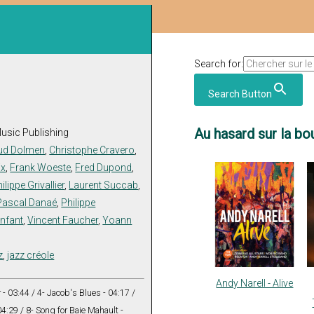
Search for:
Search Button
Au hasard sur la bou
usic Publishing
ud Dolmen
,
Christophe Cravero
,
ix
,
Frank Woeste
,
Fred Dupond
,
lippe Grivallier
,
Laurent Succab
,
Pascal Danaé
,
Philippe
anfant
,
Vincent Faucher
,
Yoann
z
,
jazz créole
Andy Narell - Alive
 - 03:44 / 4- Jacob's Blues - 04:17 /
4:29 / 8- Song for Baie Mahault -