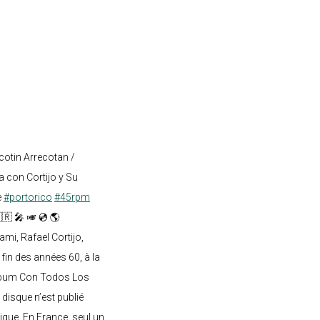
cotin Arrecotan /
 con Cortijo y Su
e
#portorico
#45rpm
🇷 🎤 🎺 💿 🌎
mi, Rafael Cortijo,
 fin des années 60, à la
lbum Con Todos Los
 disque n’est publié
ique. En France, seul un