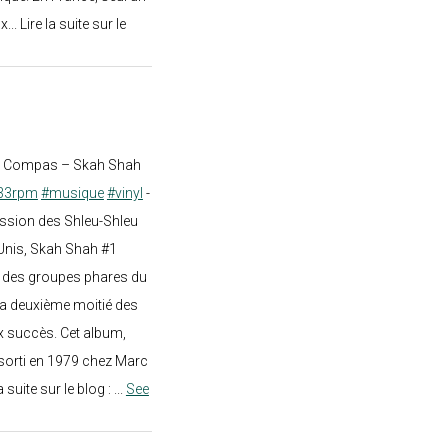
.. Lire la suite sur le
st Compas – Skah Shah
33rpm
#musique
#vinyl
-
ission des Shleu-Shleu
-Unis, Skah Shah #1
un des groupes phares du
a deuxième moitié des
 succès. Cet album,
sorti en 1979 chez Marc
a suite sur le blog :
...
See