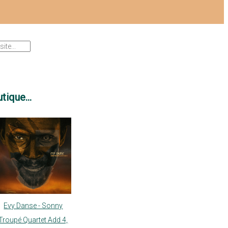
tique...
Evy Danse - Sonny
Troupé Quartet Add 4,