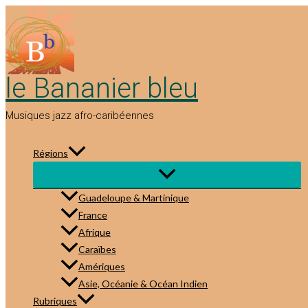
Aller
au
contenu
le Bananier bleu
Musiques jazz afro-caribéennes
Régions
Guadeloupe & Martinique
France
Afrique
Caraïbes
Amériques
Asie, Océanie & Océan Indien
Rubriques