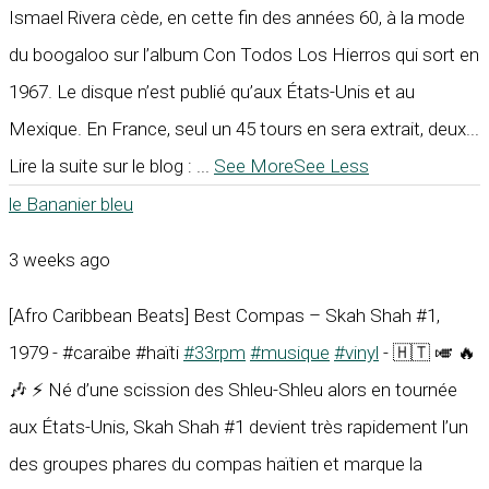
Ismael Rivera cède, en cette fin des années 60, à la mode
du boogaloo sur l’album Con Todos Los Hierros qui sort en
1967. Le disque n’est publié qu’aux États-Unis et au
Mexique. En France, seul un 45 tours en sera extrait, deux...
Lire la suite sur le blog :
...
See More
See Less
le Bananier bleu
3 weeks ago
[Afro Caribbean Beats] Best Compas – Skah Shah #1,
1979 - #caraïbe #haïti
#33rpm
#musique
#vinyl
- 🇭🇹 🎺 🔥
🎶 ⚡ Né d’une scission des Shleu-Shleu alors en tournée
aux États-Unis, Skah Shah #1 devient très rapidement l’un
des groupes phares du compas haïtien et marque la