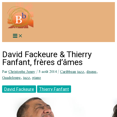
Aller
au
contenu
David Fackeure & Thierry
Fanfant, frères d’âmes
Par
Christophe Jenny
/
5 août 2014
/
Caribbean jazz
,
disque
,
Guadeloupe
,
jazz
,
piano
David Fackeure
Thierry Fanfant