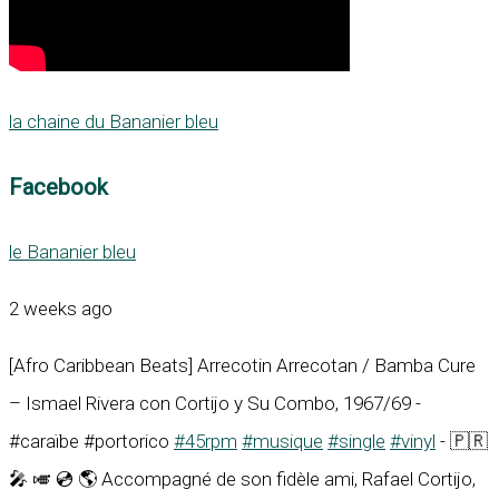
la chaine du Bananier bleu
Facebook
le Bananier bleu
2 weeks ago
[Afro Caribbean Beats] Arrecotin Arrecotan / Bamba Cure
– Ismael Rivera con Cortijo y Su Combo, 1967/69 -
#caraïbe #portorico
#45rpm
#musique
#single
#vinyl
- 🇵🇷
🎤 🎺 💿 🌎 Accompagné de son fidèle ami, Rafael Cortijo,