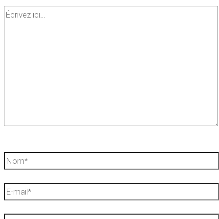
Écrivez
ici…
Nom*
E-
mail*