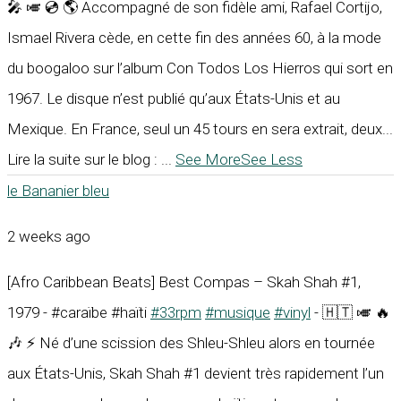
🎤 🎺 💿 🌎 Accompagné de son fidèle ami, Rafael Cortijo,
Ismael Rivera cède, en cette fin des années 60, à la mode
du boogaloo sur l’album Con Todos Los Hierros qui sort en
1967. Le disque n’est publié qu’aux États-Unis et au
Mexique. En France, seul un 45 tours en sera extrait, deux...
Lire la suite sur le blog :
...
See More
See Less
le Bananier bleu
2 weeks ago
[Afro Caribbean Beats] Best Compas – Skah Shah #1,
1979 - #caraïbe #haïti
#33rpm
#musique
#vinyl
- 🇭🇹 🎺 🔥
🎶 ⚡ Né d’une scission des Shleu-Shleu alors en tournée
aux États-Unis, Skah Shah #1 devient très rapidement l’un