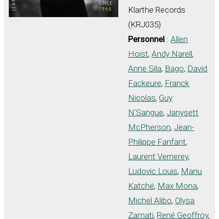
Klarthe Records
(KRJ035)
Personnel
:
Allen
Hoist
,
Andy Narell
,
Anne Sila
,
Bago
,
David
Fackeure
,
Franck
Nicolas
,
Guy
N'Sangue
,
Janysett
McPherson
,
Jean-
Philippe Fanfant
,
Laurent Vernerey
,
Ludovic Louis
,
Manu
Katché
,
Max Mona
,
Michel Alibo
,
Olysa
Zamati
,
René Geoffroy
,