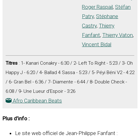
Roger Raspail
,
Stéfan
Patry
,
Stéphane
Castry
,
Thierry
Fanfant
,
Thierry Vaton
,
Vincent Bidal
Titres
: 1- Kanari Conakry - 6:30 / 2- Left To Right - 5:23 / 3- Oh
Happy J - 6:20 / 4- Ballad 4 Sassa - 5:23 / 5- Péyi Béni V2 - 4:22
/ 6- Gran Bel - 6:36 / 7- Diamente - 6:44 / 8- Double Check -
6:08 / 9- Une Lueur d'Espoir - 3:26
Afro Caribbean Beats
Plus d’info :
Le site web officiel de Jean-Philippe Fanfant :