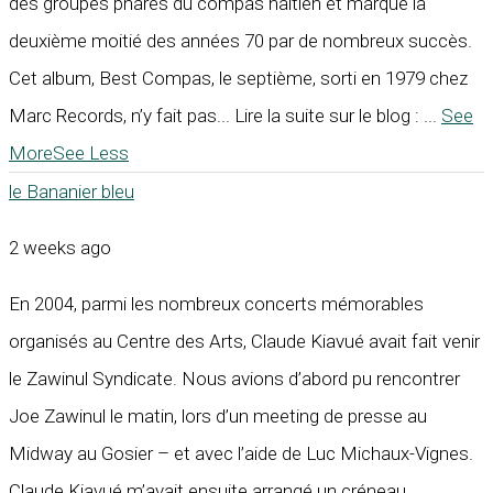
des groupes phares du compas haïtien et marque la
deuxième moitié des années 70 par de nombreux succès.
Cet album, Best Compas, le septième, sorti en 1979 chez
Marc Records, n’y fait pas... Lire la suite sur le blog :
...
See
More
See Less
le Bananier bleu
2 weeks ago
En 2004, parmi les nombreux concerts mémorables
organisés au Centre des Arts, Claude Kiavué avait fait venir
le Zawinul Syndicate. Nous avions d’abord pu rencontrer
Joe Zawinul le matin, lors d’un meeting de presse au
Midway au Gosier – et avec l’aide de Luc Michaux-Vignes.
Claude Kiavué m’avait ensuite arrangé un créneau