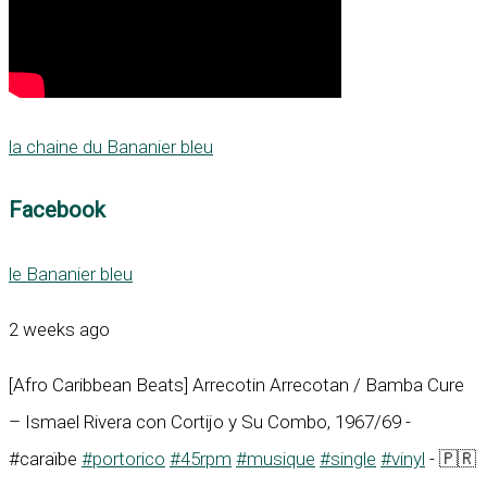
la chaine du Bananier bleu
Facebook
le Bananier bleu
2 weeks ago
[Afro Caribbean Beats] Arrecotin Arrecotan / Bamba Cure
– Ismael Rivera con Cortijo y Su Combo, 1967/69 -
#caraïbe
#portorico
#45rpm
#musique
#single
#vinyl
- 🇵🇷