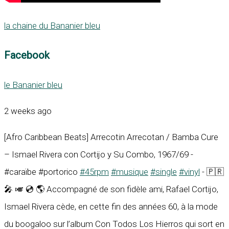
la chaine du Bananier bleu
Facebook
le Bananier bleu
2 weeks ago
[Afro Caribbean Beats] Arrecotin Arrecotan / Bamba Cure
– Ismael Rivera con Cortijo y Su Combo, 1967/69 -
#caraïbe #portorico
#45rpm
#musique
#single
#vinyl
- 🇵🇷
🎤 🎺 💿 🌎 Accompagné de son fidèle ami, Rafael Cortijo,
Ismael Rivera cède, en cette fin des années 60, à la mode
du boogaloo sur l’album Con Todos Los Hierros qui sort en