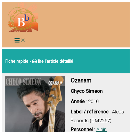
Aller
au
contenu
Fiche rapide
-
lire l'article détaillé
Ozanam
Chyco Simeon
Année
: 2010
Label / référence
: Alcus
Records (CM2267)
Personnel
:
Alain