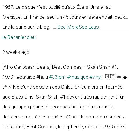
1967. Le disque n’est publié qu’aux États-Unis et au
Mexique. En France, seul un 45 tours en sera extrait, deux...
Lire la suite sur le blog :
...
See More
See Less
le Bananier bleu
2 weeks ago
[Afro Caribbean Beats] Best Compas – Skah Shah #1,
1979 - #caraïbe #haïti
#33rpm
#musique
#vinyl
- 🇭🇹 🎺 🔥
🎶 ⚡ Né d’une scission des Shleu-Shleu alors en tournée
aux États-Unis, Skah Shah #1 devient très rapidement l’un
des groupes phares du compas haïtien et marque la
deuxième moitié des années 70 par de nombreux succès.
Cet album, Best Compas, le septième, sorti en 1979 chez