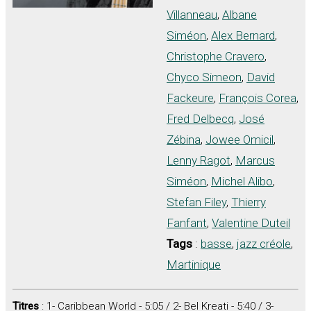
Villanneau
,
Albane
Siméon
,
Alex Bernard
,
Christophe Cravero
,
Chyco Simeon
,
David
Fackeure
,
François Corea
,
Fred Delbecq
,
José
Zébina
,
Jowee Omicil
,
Lenny Ragot
,
Marcus
Siméon
,
Michel Alibo
,
Stefan Filey
,
Thierry
Fanfant
,
Valentine Duteil
Tags
:
basse
,
jazz créole
,
Martinique
Titres
: 1- Caribbean World - 5:05 / 2- Bel Kreati - 5:40 / 3-