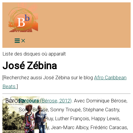
Aller
au
contenu
Liste des disques où apparaît
José Zébina
[Recherchez aussi José Zébina sur le blog
Afro Caribbean
Beats
]
Parcours
(Bérose, 2012)
. Avec Dominique Bérose,
Sonia Bérose, Sonny Troupé, Stéphane Castry,
Raymond d’Huy, Luther François, Happy Lewis,
Philippe d'Huy, Jean-Marc Albicy, Frédéric Caracas,