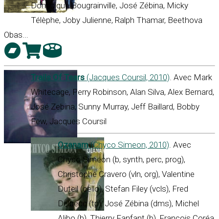
Dominique Bougrainville, José Zébina, Micky
Télèphe, Joby Julienne, Ralph Thamar, Beethova
Obas...
Trails Of Tears
(Jacques Coursil, 2010)
. Avec Mark
Whitecage, Perry Robinson, Alan Silva, Alex Bernard,
José Zebina, Sunny Murray, Jeff Baillard, Bobby
Few, Jacques Coursil
Ozanam
(Chyco Simeon, 2010)
. Avec
Chyco Simeon (b, synth, perc, prog),
Christophe Cravero (vln, org), Valentine
Duteil (cello), Stefan Filey (vcls), Fred
Delbecq (tp), José Zébina (dms), Michel
Alibo (b), Thierry Fanfant (b), François Coréa