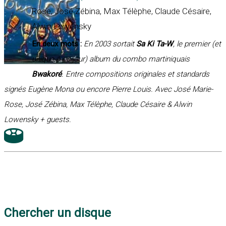
Rose, José Zébina, Max Télèphe, Claude Césaire,
Alwin Lowensky
En deux mots :
En 2003 sortait
Sa Ki Ta-W
, le premier (et
unique à ce jour) album du combo martiniquais
Bwakoré
. Entre compositions originales et standards
signés Eugène Mona ou encore Pierre Louis. Avec José Marie-
Rose, José Zébina, Max Télèphe, Claude Césaire & Alwin
Lowensky + guests.
Chercher un disque