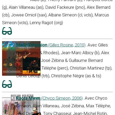
(g), Alain Villaneau (as), David Fackeure (pno), Alex Bernard
(cb), Jowee Omicil (sax), Albane Simeon (cl, vcls), Marcus
Simeon (vcls), Lenny Ragot (org)
Madin’Extension
(Gilles Rosine, 2010)
. Avec Gilles
Rosine (pno & Rhodes), Jean-Marc Albicy (b), Alex
Bernard (cb), José Zébina & Guillaume Bernard
(dms), Micky Télèphe (perc), Christian Martinez (tp),
Denis Leloup (trb), Christophe Nègre (as & ts)
Roots Mwen
(Chyco Simeon, 2006)
. Avec Chyco
Simeon, Alain Villaneau, José Zébina, Max Télèphe,
Fred Delbecq, Tony Chasseur, Jean-Michel Rotin,