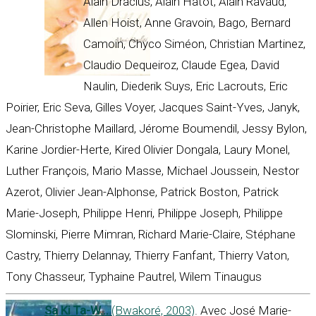
Alain Dracius, Alain Hatot, Alain Ravaud,
Allen Hoist, Anne Gravoin, Bago, Bernard
Camoin, Chyco Siméon, Christian Martinez,
Claudio Dequeiroz, Claude Egea, David
Naulin, Diederik Suys, Eric Lacrouts, Eric
Poirier, Eric Seva, Gilles Voyer, Jacques Saint-Yves, Janyk,
Jean-Christophe Maillard, Jérome Boumendil, Jessy Bylon,
Karine Jordier-Herte, Kired Olivier Dongala, Laury Monel,
Luther François, Mario Masse, Michael Joussein, Nestor
Azerot, Olivier Jean-Alphonse, Patrick Boston, Patrick
Marie-Joseph, Philippe Henri, Philippe Joseph, Philippe
Slominski, Pierre Mimran, Richard Marie-Claire, Stéphane
Castry, Thierry Delannay, Thierry Fanfant, Thierry Vaton,
Tony Chasseur, Typhaine Pautrel, Wilem Tinaugus
Sa Ki Ta-W...
(Bwakoré, 2003)
. Avec José Marie-