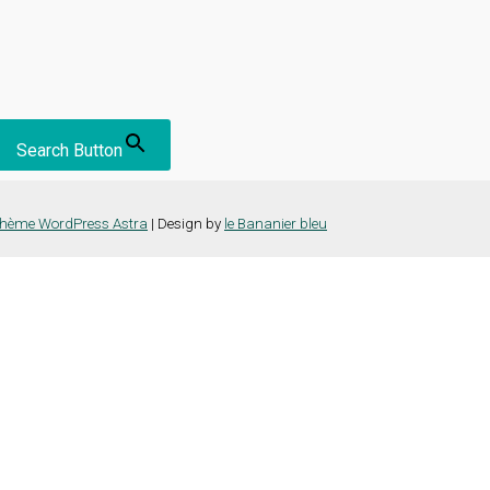
Search Button
hème WordPress Astra
| Design by
le Bananier bleu
nce la plus pertinente en mémorisant vos préférences et vos visites répét
es cookies" pour fournir un consentement contrôlé.