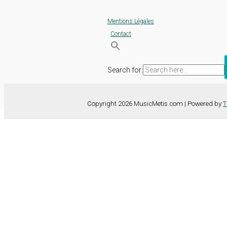
Mentions Légales
Contact
Search for:
Copyright 2026 MusicMetis.com | Powered by
T
Nous utilisons des cookies sur notre site Web pour vous offrir l'expérie
TOUS les cookies. Toutefois, vous pouvez modifier les "Paramètres d
Paramètres des cookies
Tout accepter
Fermer
Détails de la confidentialité