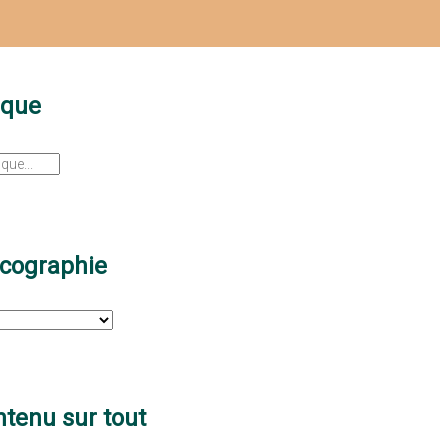
sque
scographie
tenu sur tout