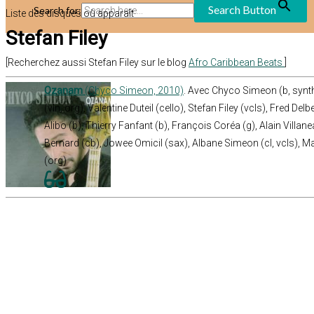
Search Button
Search for:
Liste des disques où apparaît
Stefan Filey
[Recherchez aussi Stefan Filey sur le blog
Afro Caribbean Beats
]
Ozanam
(Chyco Simeon, 2010)
. Avec Chyco Simeon (b, synth
(vln, org), Valentine Duteil (cello), Stefan Filey (vcls), Fred De
Alibo (b), Thierry Fanfant (b), François Coréa (g), Alain Villan
Bernard (cb), Jowee Omicil (sax), Albane Simeon (cl, vcls), 
(org)