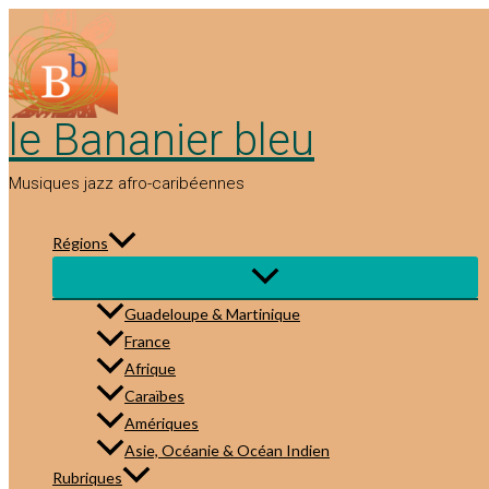
Aller
au
contenu
le Bananier bleu
Musiques jazz afro-caribéennes
Régions
Guadeloupe & Martinique
France
Afrique
Caraïbes
Amériques
Asie, Océanie & Océan Indien
Rubriques