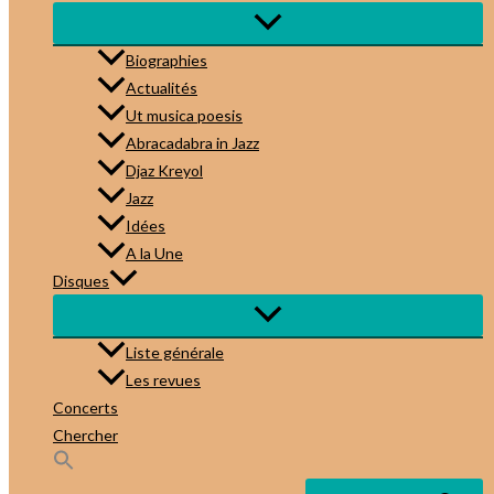
Biographies
Actualités
Ut musica poesis
Abracadabra in Jazz
Djaz Kreyol
Jazz
Idées
A la Une
Disques
Liste générale
Les revues
Concerts
Chercher