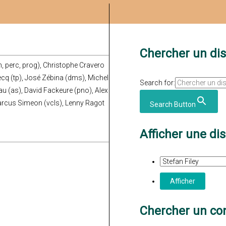
Chercher un di
, perc, prog), Christophe Cravero
lbecq (tp), José Zébina (dms), Michel
Search for:
eau (as), David Fackeure (pno), Alex
Marcus Simeon (vcls), Lenny Ragot
Search Button
Afficher une di
Chercher un con