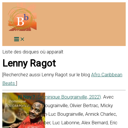
Aller
au
contenu
Liste des disques où apparaît
Lenny Ragot
[Recherchez aussi Lenny Ragot sur le blog
Afro Caribbean
Beats
]
Ki Nov ?
(Dominique Bougrainville, 2022)
. Avec
Dominique Bougrainville, Olivier Bertrac, Micky
Telephe, Jean-Luc Bougrainville, Annick Charlec,
Louisa Plumber, Luc Labonne, Alex Bernard, Eric