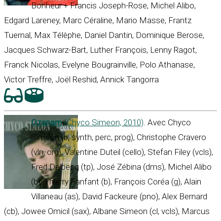
Bonheur + Francis Joseph-Rose, Michel Alibo,
Edgard Lareney, Marc Céraline, Mario Masse, Frantz
Tuernal, Max Télèphe, Daniel Dantin, Dominique Berose,
Jacques Schwarz-Bart, Luther François, Lenny Ragot,
Franck Nicolas, Evelyne Bougrainville, Polo Athanase,
Victor Treffre, Joël Reshid, Annick Tangorra
Ozanam
(Chyco Simeon, 2010)
. Avec Chyco
Simeon (b, synth, perc, prog), Christophe Cravero
(vln, org), Valentine Duteil (cello), Stefan Filey (vcls),
Fred Delbecq (tp), José Zébina (dms), Michel Alibo
(b), Thierry Fanfant (b), François Coréa (g), Alain
Villaneau (as), David Fackeure (pno), Alex Bernard
(cb), Jowee Omicil (sax), Albane Simeon (cl, vcls), Marcus