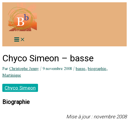
Aller
au
contenu
Chyco Simeon – basse
Par
Christophe Jenny
/
9 novembre 2008
/
basse
,
biographie
,
Martinique
Chyco Simeon
Biographie
Mise à jour : novembre 2008