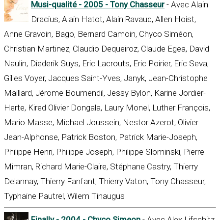
Musi-qualité - 2005 - Tony Chasseur
- Avec Alain
Dracius, Alain Hatot, Alain Ravaud, Allen Hoist,
Anne Gravoin, Bago, Bernard Camoin, Chyco Siméon,
Christian Martinez, Claudio Dequeiroz, Claude Egea, David
Naulin, Diederik Suys, Eric Lacrouts, Eric Poirier, Eric Seva,
Gilles Voyer, Jacques Saint-Yves, Janyk, Jean-Christophe
Maillard, Jérome Boumendil, Jessy Bylon, Karine Jordier-
Herte, Kired Olivier Dongala, Laury Monel, Luther François,
Mario Masse, Michael Joussein, Nestor Azerot, Olivier
Jean-Alphonse, Patrick Boston, Patrick Marie-Joseph,
Philippe Henri, Philippe Joseph, Philippe Slominski, Pierre
Mimran, Richard Marie-Claire, Stéphane Castry, Thierry
Delannay, Thierry Fanfant, Thierry Vaton, Tony Chasseur,
Typhaine Pautrel, Wilem Tinaugus
Finally - 2004 - Chyco Simeon
- Avec Alex Lifschitz,