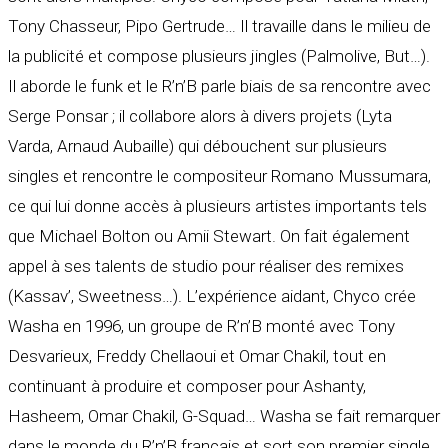
Tony Chasseur, Pipo Gertrude… Il travaille dans le milieu de
la publicité et compose plusieurs jingles (Palmolive, But…).
Il aborde le funk et le R’n’B parle biais de sa rencontre avec
Serge Ponsar ; il collabore alors à divers projets (Lyta
Varda, Arnaud Aubaille) qui débouchent sur plusieurs
singles et rencontre le compositeur Romano Mussumara,
ce qui lui donne accès à plusieurs artistes importants tels
que Michael Bolton ou Amii Stewart. On fait également
appel à ses talents de studio pour réaliser des remixes
(Kassav’, Sweetness…). L’expérience aidant, Chyco crée
Washa en 1996, un groupe de R’n’B monté avec Tony
Desvarieux, Freddy Chellaoui et Omar Chakil, tout en
continuant à produire et composer pour Ashanty,
Hasheem, Omar Chakil, G-Squad… Washa se fait remarquer
dans le monde du R’n’B français et sort son premier single