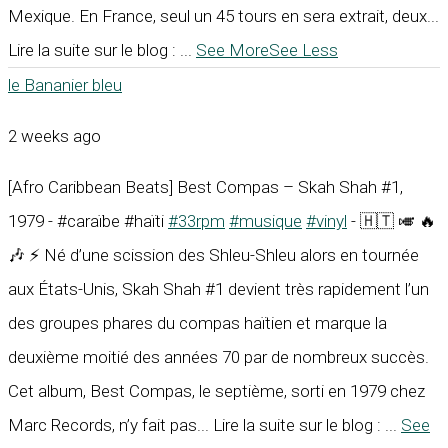
Mexique. En France, seul un 45 tours en sera extrait, deux...
Lire la suite sur le blog :
...
See More
See Less
le Bananier bleu
2 weeks ago
[Afro Caribbean Beats] Best Compas – Skah Shah #1,
1979 - #caraïbe #haïti
#33rpm
#musique
#vinyl
- 🇭🇹 🎺 🔥
🎶 ⚡ Né d’une scission des Shleu-Shleu alors en tournée
aux États-Unis, Skah Shah #1 devient très rapidement l’un
des groupes phares du compas haïtien et marque la
deuxième moitié des années 70 par de nombreux succès.
Cet album, Best Compas, le septième, sorti en 1979 chez
Marc Records, n’y fait pas... Lire la suite sur le blog :
...
See