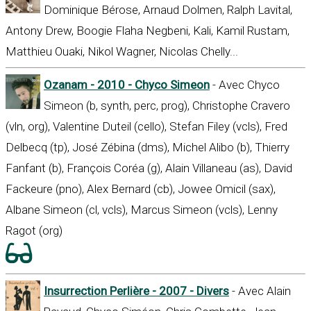
Dominique Bérose, Arnaud Dolmen, Ralph Lavital,
Antony Drew, Boogie Flaha Negbeni, Kali, Kamil Rustam,
Matthieu Ouaki, Nikol Wagner, Nicolas Chelly...
Ozanam - 2010 - Chyco Simeon
- Avec Chyco
Simeon (b, synth, perc, prog), Christophe Cravero
(vln, org), Valentine Duteil (cello), Stefan Filey (vcls), Fred
Delbecq (tp), José Zébina (dms), Michel Alibo (b), Thierry
Fanfant (b), François Coréa (g), Alain Villaneau (as), David
Fackeure (pno), Alex Bernard (cb), Jowee Omicil (sax),
Albane Simeon (cl, vcls), Marcus Simeon (vcls), Lenny
Ragot (org)
Insurrection Perlière - 2007 - Divers
- Avec Alain