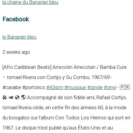
la chaine du Bananier bleu
Facebook
le Bananier bleu
2 weeks ago
[Afro Caribbean Beats] Arrecotin Arrecotan / Bamba Cure
– Ismael Rivera con Cortijo y Su Combo, 1967/69 -
#caraïbe #portorico
#45rpm
#musique
#single
#vinyl
- 🇵🇷
🎤 🎺 💿 🌎 Accompagné de son fidèle ami, Rafael Cortijo,
Ismael Rivera cède, en cette fin des années 60, à la mode
du boogaloo sur l’album Con Todos Los Hierros qui sort en
1967. Le disque n’est publié qu’aux États-Unis et au