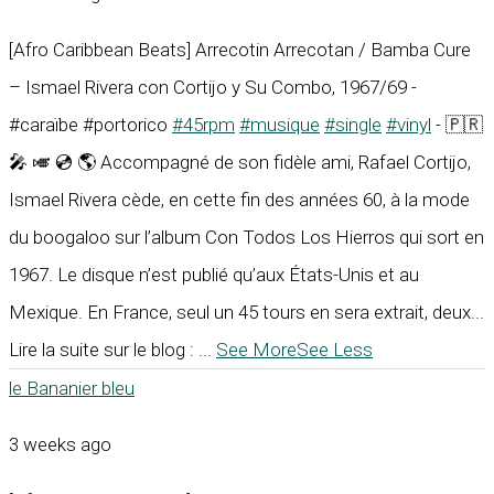
[Afro Caribbean Beats] Arrecotin Arrecotan / Bamba Cure
– Ismael Rivera con Cortijo y Su Combo, 1967/69 -
#caraïbe #portorico
#45rpm
#musique
#single
#vinyl
- 🇵🇷
🎤 🎺 💿 🌎 Accompagné de son fidèle ami, Rafael Cortijo,
Ismael Rivera cède, en cette fin des années 60, à la mode
du boogaloo sur l’album Con Todos Los Hierros qui sort en
1967. Le disque n’est publié qu’aux États-Unis et au
Mexique. En France, seul un 45 tours en sera extrait, deux...
Lire la suite sur le blog :
...
See More
See Less
le Bananier bleu
3 weeks ago