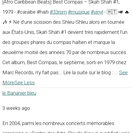
[Afro Caribbean Beats] Best Compas – Skah Shah #1,
1979 - #caraïbe #haïti
#33rpm
#musique
#vinyl
- 🇭🇹 🎺 🔥
🎶 ⚡ Né d’une scission des Shleu-Shleu alors en tournée
aux États-Unis, Skah Shah #1 devient très rapidement l’un
des groupes phares du compas haïtien et marque la
deuxième moitié des années 70 par de nombreux succès.
Cet album, Best Compas, le septième, sorti en 1979 chez
Marc Records, n’y fait pas... Lire la suite sur le blog :
...
See
More
See Less
le Bananier bleu
3 weeks ago
En 2004, parmi les nombreux concerts mémorables