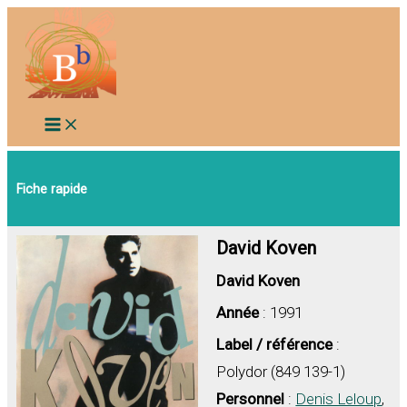
Aller
au
contenu
Fiche rapide
David Koven
David Koven
Année
: 1991
Label / référence
:
Polydor (849 139-1)
Personnel
:
Denis Leloup
,