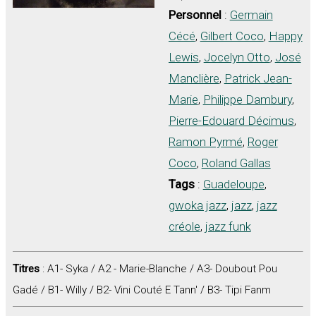
Personnel
:
Germain
Cécé
,
Gilbert Coco
,
Happy
Lewis
,
Jocelyn Otto
,
José
Manclière
,
Patrick Jean-
Marie
,
Philippe Dambury
,
Pierre-Edouard Décimus
,
Ramon Pyrmé
,
Roger
Coco
,
Roland Gallas
Tags
:
Guadeloupe
,
gwoka jazz
,
jazz
,
jazz
créole
,
jazz funk
Titres
: A1- Syka / A2 - Marie-Blanche / A3- Doubout Pou
Gadé / B1- Willy / B2- Vini Couté E Tann' / B3- Tipi Fanm