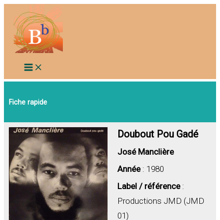
Aller
au
contenu
Fiche rapide
Doubout Pou Gadé
José Manclière
Année
: 1980
Label / référence
:
Productions JMD (JMD
01)