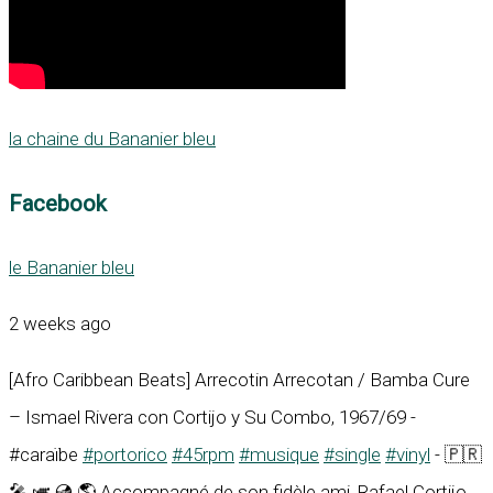
la chaine du Bananier bleu
Facebook
le Bananier bleu
2 weeks ago
[Afro Caribbean Beats] Arrecotin Arrecotan / Bamba Cure
– Ismael Rivera con Cortijo y Su Combo, 1967/69 -
#caraïbe
#portorico
#45rpm
#musique
#single
#vinyl
- 🇵🇷
🎤 🎺 💿 🌎 Accompagné de son fidèle ami, Rafael Cortijo,