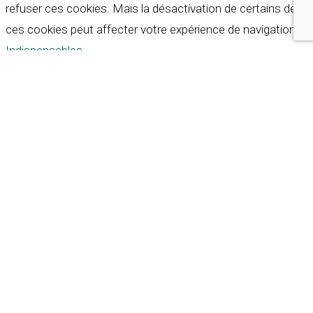
refuser ces cookies. Mais la désactivation de certains de
ces cookies peut affecter votre expérience de navigation.
Indispensables
Indispensables
Toujours activé
Necessary cookies are absolutely essential for the
website to function properly. These cookies ensure basic
functionalities and security features of the website,
anonymously.
Cookie
Durée
Description
This cookie is set by GDPR
Cookie Consent plugin. The
cookielawinfo-
11
cookie is used to store the
checkbox-analytics
months
user consent for the
cookies in the category