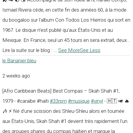
Ismael Rivera cède, en cette fin des années 60, à la mode
du boogaloo sur l’album Con Todos Los Hierros qui sort en
1967. Le disque n’est publié qu’aux États-Unis et au
Mexique. En France, seul un 45 tours en sera extrait, deux...
Lire la suite sur le blog :
...
See More
See Less
le Bananier bleu
2 weeks ago
[Afro Caribbean Beats] Best Compas – Skah Shah #1,
1979 - #caraïbe #haïti
#33rpm
#musique
#vinyl
- 🇭🇹 🎺 🔥
🎶 ⚡ Né d’une scission des Shleu-Shleu alors en tournée
aux États-Unis, Skah Shah #1 devient très rapidement l’un
des groupes phares du compas haïtien et marque la