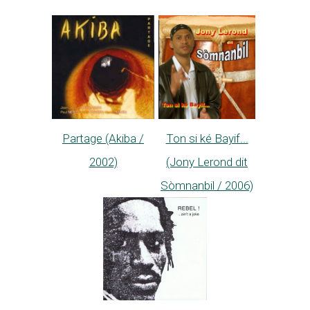
Partage (Akiba /
Ton si ké Bayif...
2002)
(Jony Lerond dit
Sòmnanbil / 2006)