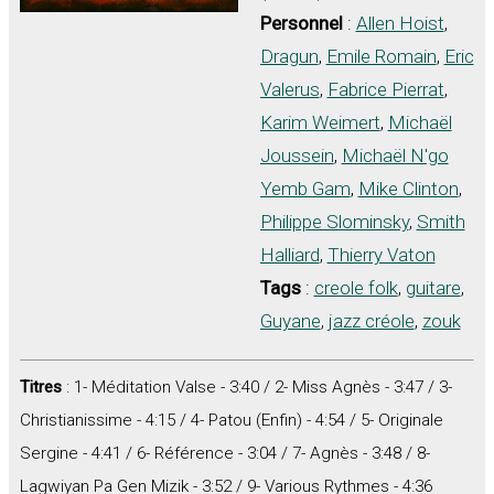
Personnel
:
Allen Hoist
,
Dragun
,
Emile Romain
,
Eric
Valerus
,
Fabrice Pierrat
,
Karim Weimert
,
Michaël
Joussein
,
Michaël N'go
Yemb Gam
,
Mike Clinton
,
Philippe Slominsky
,
Smith
Halliard
,
Thierry Vaton
Tags
:
creole folk
,
guitare
,
Guyane
,
jazz créole
,
zouk
Titres
: 1- Méditation Valse - 3:40 / 2- Miss Agnès - 3:47 / 3-
Christianissime - 4:15 / 4- Patou (Enfin) - 4:54 / 5- Originale
Sergine - 4:41 / 6- Référence - 3:04 / 7- Agnès - 3:48 / 8-
Lagwiyan Pa Gen Mizik - 3:52 / 9- Various Rythmes - 4:36