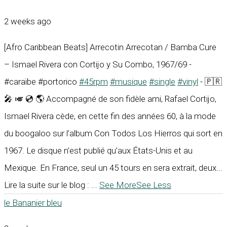
2 weeks ago
[Afro Caribbean Beats] Arrecotin Arrecotan / Bamba Cure
– Ismael Rivera con Cortijo y Su Combo, 1967/69 -
#caraïbe #portorico
#45rpm
#musique
#single
#vinyl
- 🇵🇷
🎤 🎺 💿 🌎 Accompagné de son fidèle ami, Rafael Cortijo,
Ismael Rivera cède, en cette fin des années 60, à la mode
du boogaloo sur l’album Con Todos Los Hierros qui sort en
1967. Le disque n’est publié qu’aux États-Unis et au
Mexique. En France, seul un 45 tours en sera extrait, deux...
Lire la suite sur le blog :
...
See More
See Less
le Bananier bleu