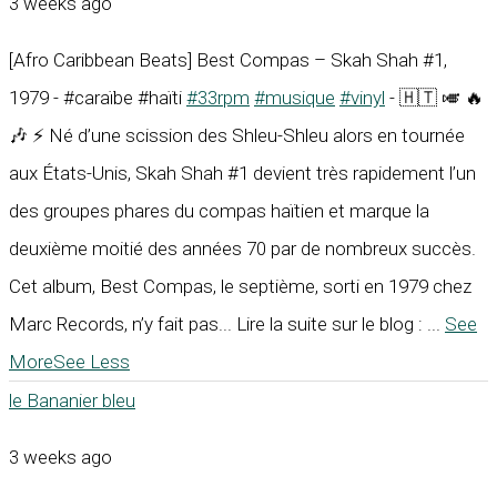
3 weeks ago
[Afro Caribbean Beats] Best Compas – Skah Shah #1,
1979 - #caraïbe #haïti
#33rpm
#musique
#vinyl
- 🇭🇹 🎺 🔥
🎶 ⚡ Né d’une scission des Shleu-Shleu alors en tournée
aux États-Unis, Skah Shah #1 devient très rapidement l’un
des groupes phares du compas haïtien et marque la
deuxième moitié des années 70 par de nombreux succès.
Cet album, Best Compas, le septième, sorti en 1979 chez
Marc Records, n’y fait pas... Lire la suite sur le blog :
...
See
More
See Less
le Bananier bleu
3 weeks ago