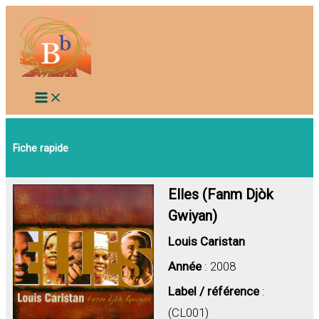
Aller
au
contenu
Fiche rapide
Elles (Fanm Djòk
Gwiyan)
Louis Caristan
Année
: 2008
Label / référence
:
(CL001)