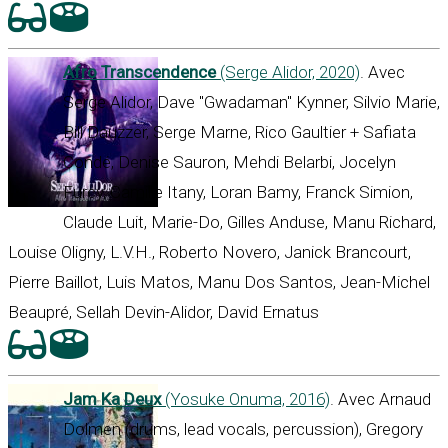
Afro Transcendence
(Serge Alidor, 2020)
. Avec
Serge Alidor, Dave "Gwadaman" Kynner, Silvio Marie,
Bill Dauzzer, Serge Marne, Rico Gaultier + Safiata
Condé, Denise Sauron, Mehdi Belarbi, Jocelyn
Furcy, Camille Itany, Loran Bamy, Franck Simion,
Claude Luit, Marie-Do, Gilles Anduse, Manu Richard,
Louise Oligny, L.V.H., Roberto Novero, Janick Brancourt,
Pierre Baillot, Luis Matos, Manu Dos Santos, Jean-Michel
Beaupré, Sellah Devin-Alidor, David Ernatus
Jam Ka Deux
(Yosuke Onuma, 2016)
. Avec Arnaud
Dolmen (drums, lead vocals, percussion), Gregory