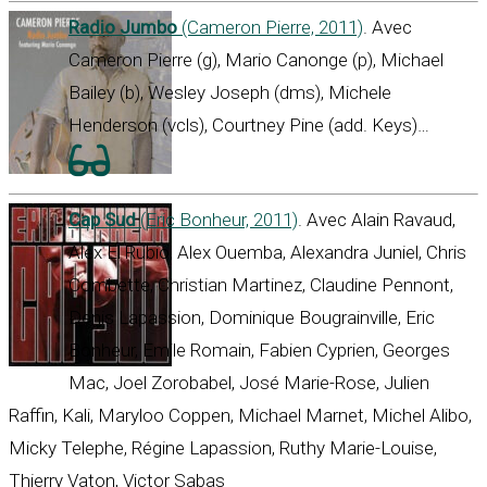
Radio Jumbo
(Cameron Pierre, 2011)
. Avec
Cameron Pierre (g), Mario Canonge (p), Michael
Bailey (b), Wesley Joseph (dms), Michele
Henderson (vcls), Courtney Pine (add. Keys)…
Cap Sud
(Eric Bonheur, 2011)
. Avec Alain Ravaud,
Alex El Rubio, Alex Ouemba, Alexandra Juniel, Chris
Combette, Christian Martinez, Claudine Pennont,
Denis Lapassion, Dominique Bougrainville, Eric
Bonheur, Emile Romain, Fabien Cyprien, Georges
Mac, Joel Zorobabel, José Marie-Rose, Julien
Raffin, Kali, Maryloo Coppen, Michael Marnet, Michel Alibo,
Micky Telephe, Régine Lapassion, Ruthy Marie-Louise,
Thierry Vaton, Victor Sabas