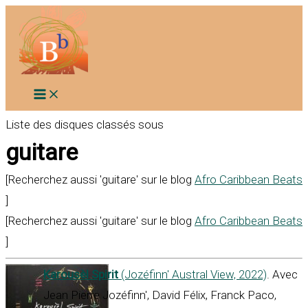
Aller
au
contenu
Liste des disques classés sous
guitare
[Recherchez aussi 'guitare' sur le blog
Afro Caribbean Beats
]
[Recherchez aussi 'guitare' sur le blog
Afro Caribbean Beats
]
Karousèl Spirit
(Jozéfinn' Austral View, 2022)
. Avec
Jean Pierre Jozéfinn', David Félix, Franck Paco,