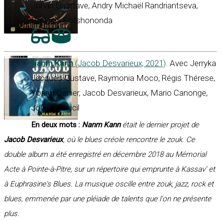
Johan Saartave, Andry Michaël Randriantseva,
Bongani Sotshononda
Nanm Kann
(Jacob Desvarieux, 2021)
. Avec Jerryka
Jacques-Gustave, Raymonia Moco, Régis Thérese,
Yoann Danier, Jacob Desvarieux, Mario Canonge,
Jowee Omicil
En deux mots :
Nanm Kann
était le dernier projet de
Jacob Desvarieux
, où le blues créole rencontre le zouk. Ce
double album a été enregistré en décembre 2018 au Mémorial
Acte à Pointe-à-Pitre, sur un répertoire qui emprunte à Kassav' et
à Euphrasine's Blues. La musique oscille entre zouk, jazz, rock et
blues, emmenée par une pléiade de talents que l'on ne présente
plus.