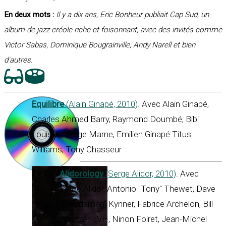
En deux mots :
Il y a dix ans, Eric Bonheur publiait Cap Sud, un
album de jazz créole riche et foisonnant, avec des invités comme
Victor Sabas, Dominique Bougrainville, Andy Narell et bien
d'autres.
Equilibre
(Alain Ginapé, 2010)
. Avec Alain Ginapé,
Charles Ahmed Barry, Raymond Doumbé, Bibi
Louison, Serge Marne, Emilien Ginapé Titus
Williams, Tony Chasseur
Alidorology
(Serge Alidor, 2010)
. Avec
Serge Alidor, Antonio "Tony" Thewet, Dave
"Gwadaman" Kynner, Fabrice Archelon, Bill
Dauzzer, LVH, Ninon Foiret, Jean-Michel