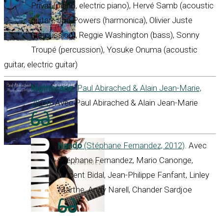
Privat (piano, electric piano), Hervé Samb (acoustic
guitar), Joe Powers (harmonica), Olivier Juste
(percussion), Reggie Washington (bass), Sonny
Troupé (percussion), Yosuke Onuma (acoustic
guitar, electric guitar)
Nightscape
(Paul Abirached & Alain Jean-Marie,
2014)
. Avec Paul Abirached & Alain Jean-Marie
Nando
(Stéphane Fernandez, 2012)
. Avec
Stéphane Fernandez, Mario Canonge,
Vincent Bidal, Jean-Philippe Fanfant, Linley
Marthe, Andy Narell, Chander Sardjoe