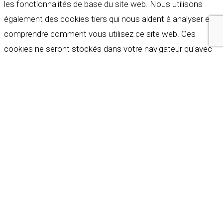
les fonctionnalités de base du site web. Nous utilisons
également des cookies tiers qui nous aident à analyser et à
comprendre comment vous utilisez ce site web. Ces
cookies ne seront stockés dans votre navigateur qu'avec
votre consentement. Vous avez également la possibilité de
refuser ces cookies. Mais la désactivation de certains de
ces cookies peut affecter votre expérience de navigation.
Indispensables
Indispensables
Toujours activé
Necessary cookies are absolutely essential for the
website to function properly. These cookies ensure basic
functionalities and security features of the website,
anonymously.
Cookie
Durée
Description