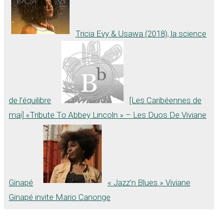
Tricia Evy & Usawa (2018), la science
de l’équilibre
[Les Caribéennes de
mai] «Tribute To Abbey Lincoln » – Les Duos De Viviane
Ginapé
« Jazz’n Blues » Viviane
Ginapé invite Mario Canonge