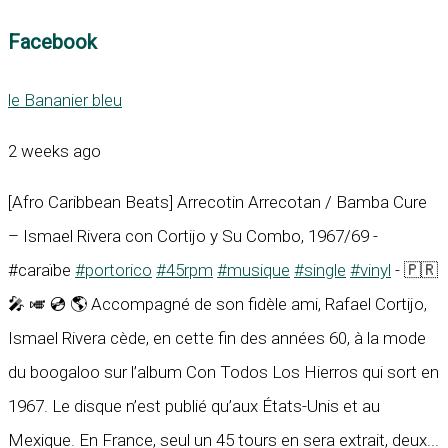
Facebook
le Bananier bleu
2 weeks ago
[Afro Caribbean Beats] Arrecotin Arrecotan / Bamba Cure
– Ismael Rivera con Cortijo y Su Combo, 1967/69 -
#caraïbe
#portorico
#45rpm
#musique
#single
#vinyl
- 🇵🇷
🎤 🎺 💿 🌎 Accompagné de son fidèle ami, Rafael Cortijo,
Ismael Rivera cède, en cette fin des années 60, à la mode
du boogaloo sur l’album Con Todos Los Hierros qui sort en
1967. Le disque n’est publié qu’aux États-Unis et au
Mexique. En France, seul un 45 tours en sera extrait, deux...