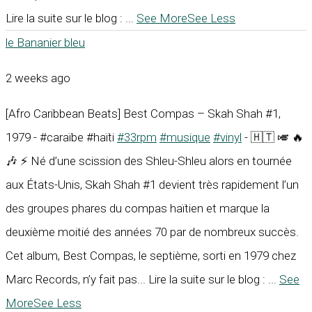
Lire la suite sur le blog :
...
See More
See Less
le Bananier bleu
2 weeks ago
[Afro Caribbean Beats] Best Compas – Skah Shah #1,
1979 - #caraïbe #haïti
#33rpm
#musique
#vinyl
- 🇭🇹 🎺 🔥
🎶 ⚡ Né d’une scission des Shleu-Shleu alors en tournée
aux États-Unis, Skah Shah #1 devient très rapidement l’un
des groupes phares du compas haïtien et marque la
deuxième moitié des années 70 par de nombreux succès.
Cet album, Best Compas, le septième, sorti en 1979 chez
Marc Records, n’y fait pas... Lire la suite sur le blog :
...
See
More
See Less