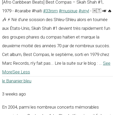
[Afro Caribbean Beats] Best Compas – Skah Shah #1,
1979 - #caraïbe #haïti
#33rpm
#musique
#vinyl
- 🇭🇹 🎺 🔥
🎶 ⚡ Né d’une scission des Shleu-Shleu alors en tournée
aux États-Unis, Skah Shah #1 devient très rapidement l’un
des groupes phares du compas haïtien et marque la
deuxième moitié des années 70 par de nombreux succès.
Cet album, Best Compas, le septième, sorti en 1979 chez
Marc Records, n’y fait pas... Lire la suite sur le blog :
...
See
More
See Less
le Bananier bleu
3 weeks ago
En 2004, parmi les nombreux concerts mémorables