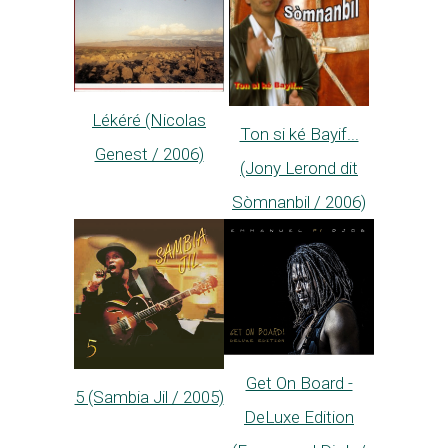
Lékéré (Nicolas
Ton si ké Bayif...
Genest / 2006)
(Jony Lerond dit
Sòmnanbil / 2006)
Get On Board -
5 (Sambia Jil / 2005)
DeLuxe Edition