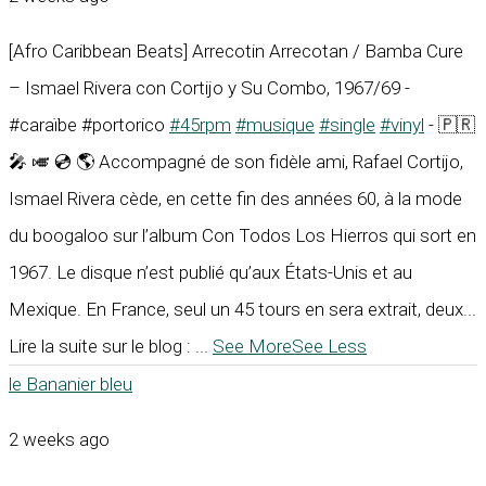
[Afro Caribbean Beats] Arrecotin Arrecotan / Bamba Cure
– Ismael Rivera con Cortijo y Su Combo, 1967/69 -
#caraïbe #portorico
#45rpm
#musique
#single
#vinyl
- 🇵🇷
🎤 🎺 💿 🌎 Accompagné de son fidèle ami, Rafael Cortijo,
Ismael Rivera cède, en cette fin des années 60, à la mode
du boogaloo sur l’album Con Todos Los Hierros qui sort en
1967. Le disque n’est publié qu’aux États-Unis et au
Mexique. En France, seul un 45 tours en sera extrait, deux...
Lire la suite sur le blog :
...
See More
See Less
le Bananier bleu
2 weeks ago