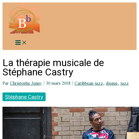
Aller
au
contenu
La thérapie musicale de
Stéphane Castry
Par
Christophe Jenny
/
30 mars 2018
/
Caribbean jazz
,
disque
,
jazz
Stéphane Castry