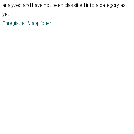
analyzed and have not been classified into a category as
yet.
Enregistrer & appliquer
Défiler
vers
le
haut