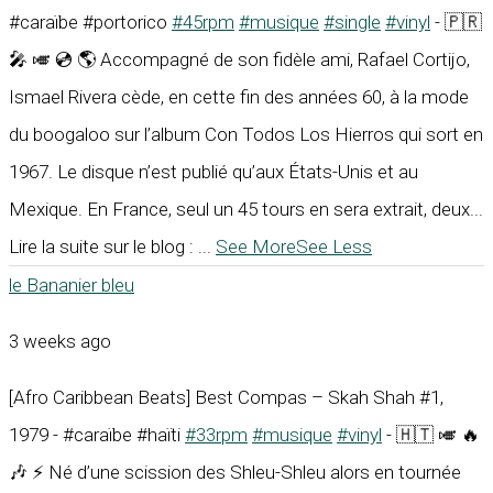
#caraïbe #portorico
#45rpm
#musique
#single
#vinyl
- 🇵🇷
🎤 🎺 💿 🌎 Accompagné de son fidèle ami, Rafael Cortijo,
Ismael Rivera cède, en cette fin des années 60, à la mode
du boogaloo sur l’album Con Todos Los Hierros qui sort en
1967. Le disque n’est publié qu’aux États-Unis et au
Mexique. En France, seul un 45 tours en sera extrait, deux...
Lire la suite sur le blog :
...
See More
See Less
le Bananier bleu
3 weeks ago
[Afro Caribbean Beats] Best Compas – Skah Shah #1,
1979 - #caraïbe #haïti
#33rpm
#musique
#vinyl
- 🇭🇹 🎺 🔥
🎶 ⚡ Né d’une scission des Shleu-Shleu alors en tournée