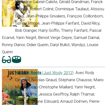
Micheline Gabriel-Calixte, Gérald Grandman, Franck
Nicolas, Robert Coliné, Dominique Tauliaut, Atissou
Loko, Jean-Philippe Grivaliers, François Colllonbom,
Sonny Troupé, Jean-Philippe Fanfant, David Rilcy,
Bob Oranger, Harry Goffin, Thierry Fanfant, Pascal
Ecanvil, Yann Negrit, Benoit Verge Depre, Samuel Darnal,
Ronny Olanor, Didier Querin, Daryl Bullot, Wyndyz, Louise
Quérin
Nu Jazz Roots
(Just Wody, 2012)
. Avec Rody
Cereyon, Nicolas Giraud, Stéphane Chausse, Mario
Masse, Jean-Christophe Maillard, Yann Negrit,
Dédé St Prix, Jessica Geoffroy, Ralph Thamar,
Bago, Stéphane Edouard, Arnaud Dolmen, Pierre-