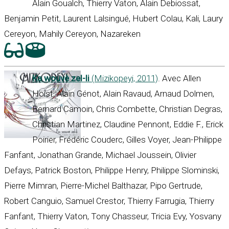
Alain Goualch, Thierry Vaton, Alain Debiossat,
Benjamin Petit, Laurent Lalsingué, Hubert Colau, Kali, Laury
Cereyon, Mahily Cereyon, Nazareken
Ka wouvè zel-li
(Mizikopeyi, 2011)
. Avec Allen
Hoist, Alain Génot, Alain Ravaud, Arnaud Dolmen,
Bernard Camoin, Chris Combette, Christian Degras,
Christian Martinez, Claudine Pennont, Eddie F., Erick
Poirier, Frédéric Couderc, Gilles Voyer, Jean-Philippe
Fanfant, Jonathan Grande, Michael Joussein, Olivier
Defays, Patrick Boston, Philippe Henry, Philippe Slominski,
Pierre Mimran, Pierre-Michel Balthazar, Pipo Gertrude,
Robert Canguio, Samuel Crestor, Thierry Farrugia, Thierry
Fanfant, Thierry Vaton, Tony Chasseur, Tricia Evy, Yosvany