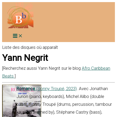
Aller
au
contenu
Liste des disques où apparaît
Yann Negrit
[Recherchez aussi Yann Negrit sur le blog
Afro Caribbean
Beats
]
Romance
(Sonny Troupé, 2023)
. Avec Jonathan
Jurion (piano, keyboards), Michel Alibo (double
bass), Sonny Troupé (drums, percussion, tambour
ka, programmed by), Stéphane Castry (bass),