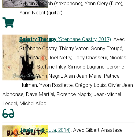
Sylvain Joseph (saxophone), Yann Cléry (flute),
Yann Negrit (guitar)
Basstry Therapy
(Stéphane Castry, 2017)
. Avec
Stéphane Castry, Thierry Vaton, Sonny Troupé,
Amen Viana, Joël Netry, Tony Chasseur, Nicolas
Pelage, Stéfane Filey, Simone Lagrand, Jérôme
Castry, Yann Negrit, Alain Jean-Marie, Patrice
Hulman, Yvon Rosillette, Grégory Louis, Olivier Jean-
Alphonse, Dave Martial, Florence Naprix, Jean-Michel
Lesdel, Michel Alibo...
Jénès
(Balkouta, 2014)
. Avec Gilbert Anastase,