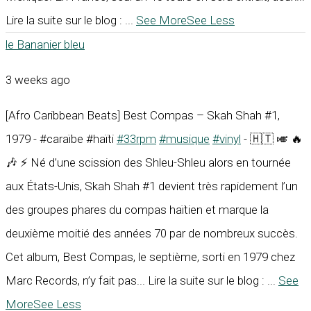
Lire la suite sur le blog :
...
See More
See Less
le Bananier bleu
3 weeks ago
[Afro Caribbean Beats] Best Compas – Skah Shah #1,
1979 - #caraïbe #haïti
#33rpm
#musique
#vinyl
- 🇭🇹 🎺 🔥
🎶 ⚡ Né d’une scission des Shleu-Shleu alors en tournée
aux États-Unis, Skah Shah #1 devient très rapidement l’un
des groupes phares du compas haïtien et marque la
deuxième moitié des années 70 par de nombreux succès.
Cet album, Best Compas, le septième, sorti en 1979 chez
Marc Records, n’y fait pas... Lire la suite sur le blog :
...
See
More
See Less