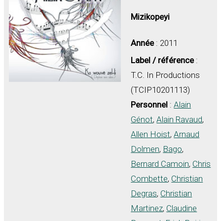
Mizikopeyi
Année
: 2011
Label / référence
:
T.C. In Productions
(TCIP10201113)
Personnel
:
Alain
Génot
,
Alain Ravaud
,
Allen Hoist
,
Arnaud
Dolmen
,
Bago
,
Bernard Camoin
,
Chris
Combette
,
Christian
Degras
,
Christian
Martinez
,
Claudine