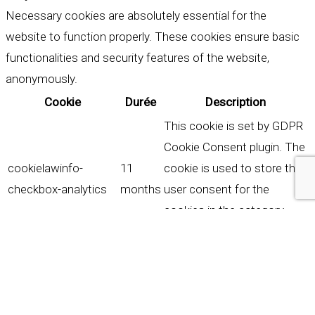
Necessary cookies are absolutely essential for the
website to function properly. These cookies ensure basic
functionalities and security features of the website,
anonymously.
Cookie
Durée
Description
This cookie is set by GDPR
Cookie Consent plugin. The
cookielawinfo-
11
cookie is used to store the
checkbox-analytics
months
user consent for the
cookies in the category
"Analytics".
The cookie is set by GDPR
cookie consent to record
cookielawinfo-
11
the user consent for the
checkbox-functional
months