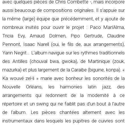
avec quelques pièces de Chris Combette -, mais incorpore
aussi beaucoup de compositions originales. Il s’appuie sur
la même (large) équipe que précédemment, et y ajoute de
nombreux invités pour ouvrir le projet : Paco Man’Alma,
Tricia Evy, Arnaud Dolmen, Pipo Gertrude, Claudine
Pennont, Isaac Narell (oui, le fils de, aux arrangements),
Yann Negrit… L’album navigue sur les rythmes traditionnels
des Antilles (chouval bwa, gwoka), de Martinique (zouk,
mazurka) et plus largement de la Caraïbe (biguine, konpa). «
Ka wouvé zel-li » marie avec bonheur les sonorités de la
Nouvelle Orléans, les harmonies latin jazz, des
arrangements qui redonnent de la modernité à ce
répertoire et un swing qui ne faiblit pas d’un bout à l’autre
de l’album. Les pièces chantées alternent avec les
instrumentaux dans lesquels les pupitres de cuivres sont