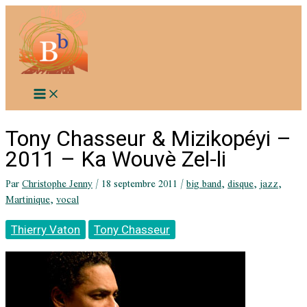
Aller
au
contenu
Tony Chasseur & Mizikopéyi –
2011 – Ka Wouvè Zel-li
Par
Christophe Jenny
/
18 septembre 2011
/
big band
,
disque
,
jazz
,
Martinique
,
vocal
Thierry Vaton
Tony Chasseur