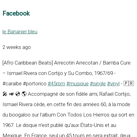
Facebook
le Bananier bleu
2 weeks ago
[Afro Caribbean Beats] Arrecotin Arrecotan / Bamba Cure
– Ismael Rivera con Cortijo y Su Combo, 1967/69 -
#caraïbe #portorico
#45rpm
#musique
#single
#vinyl
- 🇵🇷
🎤 🎺 💿 🌎 Accompagné de son fidèle ami, Rafael Cortijo,
Ismael Rivera cède, en cette fin des années 60, à la mode
du boogaloo sur l’album Con Todos Los Hierros qui sort en
1967. Le disque n’est publié qu’aux États-Unis et au
Mexique. En France, seul un 45 tours en sera extrait, deux...