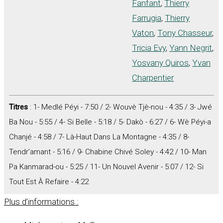
Fanfant
,
Thierry
Farrugia
,
Thierry
Vaton
,
Tony Chasseur
,
Tricia Evy
,
Yann Negrit
,
Yosvany Quiros
,
Yvan
Charpentier
Titres
: 1- Medlé Péyi - 7:50 / 2- Wouvè Tjè-nou - 4:35 / 3- Jwé
Ba Nou - 5:55 / 4- Si Belle - 5:18 / 5- Dakò - 6:27 / 6- Wè Péyi-a
Chanjé - 4:58 / 7- Là-Haut Dans La Montagne - 4:35 / 8-
Tendr’amant - 5:16 / 9- Chabine Chivé Soley - 4:42 / 10- Man
Pa Kanmarad-ou - 5:25 / 11- Un Nouvel Avenir - 5:07 / 12- Si
Tout Est À Refaire - 4:22
Plus d’informations :