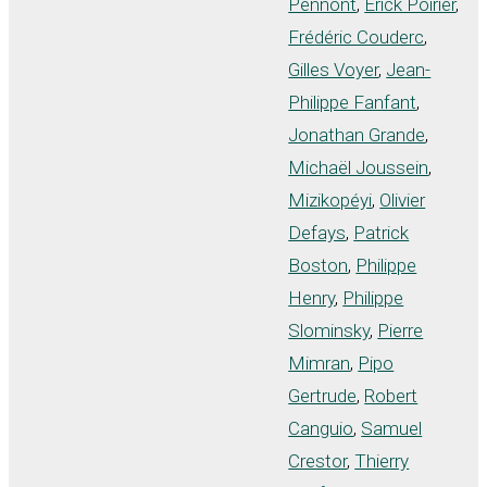
Pennont
,
Erick Poirier
,
Frédéric Couderc
,
Gilles Voyer
,
Jean-
Philippe Fanfant
,
Jonathan Grande
,
Michaël Joussein
,
Mizikopéyi
,
Olivier
Defays
,
Patrick
Boston
,
Philippe
Henry
,
Philippe
Slominsky
,
Pierre
Mimran
,
Pipo
Gertrude
,
Robert
Canguio
,
Samuel
Crestor
,
Thierry